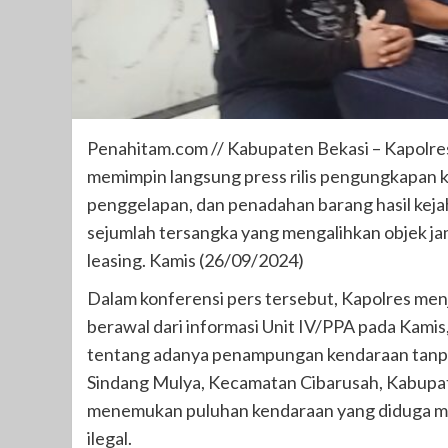
Penahitam.com // Kabupaten Bekasi – Kapolre
memimpin langsung press rilis pengungkapan ka
penggelapan, dan penadahan barang hasil keja
sejumlah tersangka yang mengalihkan objek jam
leasing. Kamis (26/09/2024)
Dalam konferensi pers tersebut, Kapolres men
berawal dari informasi Unit IV/PPA pada Kami
tentang adanya penampungan kendaraan tanpa 
Sindang Mulya, Kecamatan Cibarusah, Kabupate
menemukan puluhan kendaraan yang diduga mer
ilegal.