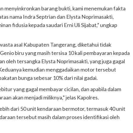
dan menyinkronkan barang bukti, kami menemukan fakta
tas nama Indra Septrian dan Elysta Noprimasakti,
nan fidusia kepada saudari Erni Uli Sijabat,” ungkap
wasta asal Kabupaten Tangerang, diketahui tidak
Genio biru yang masih tersisa 10 kali pembayaran kepada
an oleh tersangka Elysta Noprimasakti, yang juga gagal
. Keduanya kemudian menggadaikan motor tersebut
pakatan bunga sebesar 10% dari nilai gadai.
debitur yang gagal membayar cicilan, dan apabila dalam
raan akan menjadi miliknya,” jelas Kapolres.
 lebih dari 50 unit kendaraan bermotor, termasuk 40 unit
araan tersebut masih dalam proses identifikasi oleh