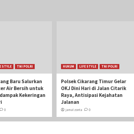
E STYLE
TNI POLRI
HUKUM
LIFE STYLE
TNI POLRI
rang Baru Salurkan
Polsek Cikarang Timur Gelar
ter Air Bersih untuk
OKJ Dini Hari di Jalan Citarik
rdampak Kekeringan
Raya, Antisipasi Kejahatan
i
Jalanan
0
jamal zonta
0