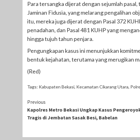
Para tersangka dijerat dengan sejumlah pasal,
Jaminan Fidusia, yang melarang pengalihan objek 
itu, mereka juga dijerat dengan Pasal 372 KU
penadahan, dan Pasal 481 KUHP yang menganc
hingga tujuh tahun penjara.
Pengungkapan kasus ini menunjukkan komitme
bentuk kejahatan, terutama yang merugikan ma
(Red)
Tags:
Kabupaten Bekasi
,
Kecamatan Cikarang Utara
,
Polr
Continue
Previous
Kapolres Metro Bekasi Ungkap Kasus Pengeroyo
Reading
Tragis di Jembatan Sasak Besi, Babelan