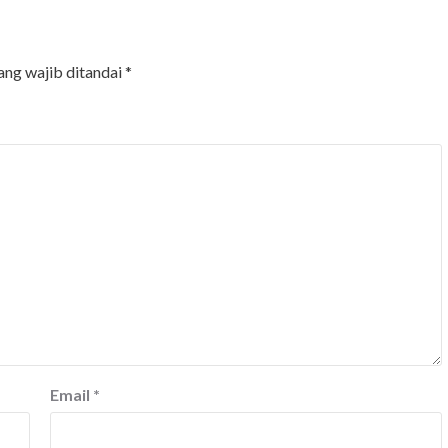
ang wajib ditandai
*
Email
*