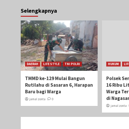
Selengkapnya
DAERAH
LIFE STYLE
TNI POLRI
HUKUM
LIF
TMMD ke-129 Mulai Bangun
Polsek Se
Rutilahu di Sasaran 6, Harapan
16 Ribu Li
Baru bagi Warga
Warga Te
di Nagasar
jamal zonta
0
jamal zonta