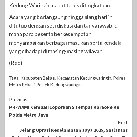
Kedung Waringin dapat terus ditingkatkan.
Acara yang berlangsung hingga siang hari ini
ditutup dengan sesi diskusi dan tanya jawab, di
mana para peserta berkesempatan
menyampaikan berbagai masukan serta kendala
yang dihadapi di masing-masing wilayah.
(Red)
Tags:
Kabupaten Bekasi
,
Kecamatan Kedungwaringin
,
Polres
Metro Bekasi
,
Polsek Kedungwaringin
Continue
Previous
PH-WAMI Kembali Loporkan 5 Tempat Karaoke Ke
Reading
Polda Metro Jaya
Next
Jelang Oprasi Keselamatan Jaya 2025, Satlantas