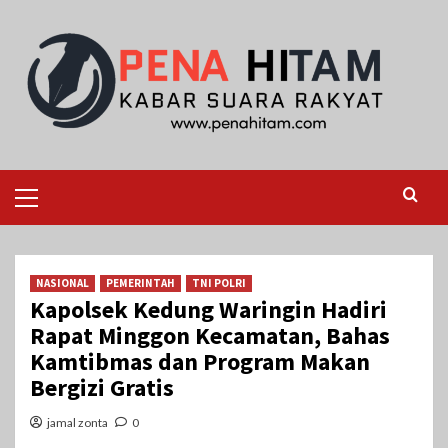
Skip
to
content
Primary
Menu
NASIONAL
PEMERINTAH
TNI POLRI
Kapolsek Kedung Waringin Hadiri
Rapat Minggon Kecamatan, Bahas
Kamtibmas dan Program Makan
Bergizi Gratis
jamal zonta
0