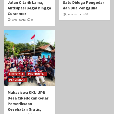
Jalan Citarik Lama,
Satu Diduga Pengedar
Antisipasi Begal hingga
dan Dua Pengguna
Curanmor
jamal zonta
0
jamal zonta
0
LIFE STYLE
PEMERINTAH
PENDIDIKAN
Mahasiswa KKN UPB
Desa Cikedokan Gelar
Pemeriksaan
Kesehatan Gratis,