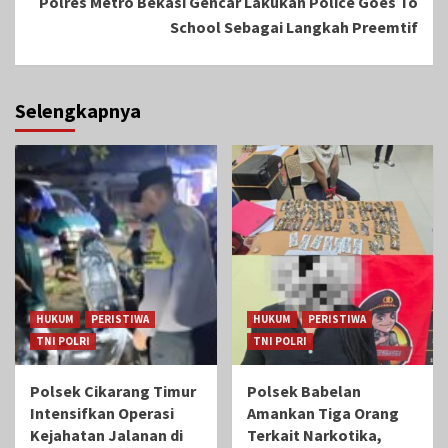
Polres Metro Bekasi Gencar Lakukan Police Goes To
School Sebagai Langkah Preemtif
Selengkapnya
HUKUM
PERISTIWA
HUKUM
PERISTIWA
TNI POLRI
TNI POLRI
Polsek Cikarang Timur
Polsek Babelan
Intensifkan Operasi
Amankan Tiga Orang
Kejahatan Jalanan di
Terkait Narkotika,