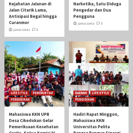
Kejahatan Jalanan di
Narkotika, Satu Diduga
Jalan Citarik Lama,
Pengedar dan Dua
Antisipasi Begal hingga
Pengguna
Curanmor
jamal zonta
0
jamal zonta
0
LIFE STYLE
PEMERINTAH
DAERAH
LIFE STYLE
PENDIDIKAN
PENDIDIKAN
Mahasiswa KKN UPB
Hadiri Rapat Minggon,
Desa Cikedokan Gelar
Mahasiswa KKN
Pemeriksaan Kesehatan
Universitas Pelita
Gratis, Ketua Komisi IV
Bangsa Bangun Sinergi