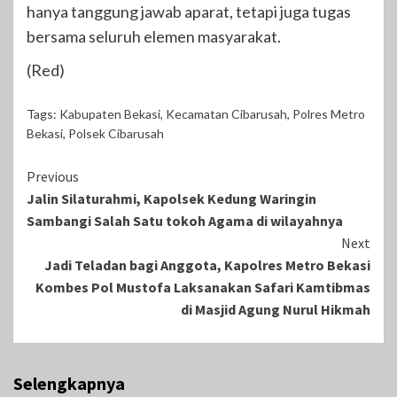
hanya tanggung jawab aparat, tetapi juga tugas
bersama seluruh elemen masyarakat.
(Red)
Tags:
Kabupaten Bekasi
,
Kecamatan Cibarusah
,
Polres Metro
Bekasi
,
Polsek Cibarusah
Continue
Previous
Jalin Silaturahmi, Kapolsek Kedung Waringin
Reading
Sambangi Salah Satu tokoh Agama di wilayahnya
Next
Jadi Teladan bagi Anggota, Kapolres Metro Bekasi
Kombes Pol Mustofa Laksanakan Safari Kamtibmas
di Masjid Agung Nurul Hikmah
Selengkapnya