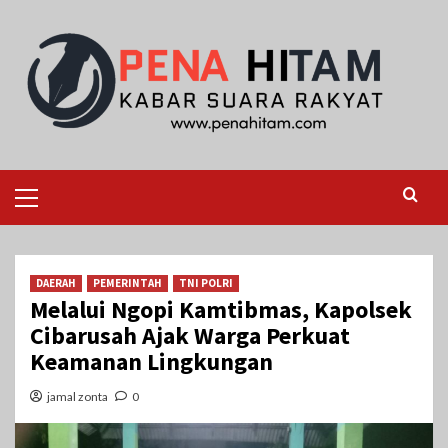
Skip
to
content
Primary
Menu
DAERAH
PEMERINTAH
TNI POLRI
Melalui Ngopi Kamtibmas, Kapolsek
Cibarusah Ajak Warga Perkuat
Keamanan Lingkungan
jamal zonta
0