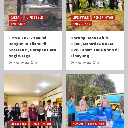
DAERAH
LIFE STYLE
LIFE STYLE
PEMERINTAH
TNI POLRI
PENDIDIKAN
TMMD ke-129 Mulai
Dorong Desa Lebih
Bangun Rutilahu di
Hijau, Mahasiswa KKN
Sasaran 6, Harapan Baru
UPB Tanam 100 Pohon di
bagi Warga
Cipayung
jamal zonta
0
jamal zonta
0
LIFE STYLE
PEMERINTAH
HUKUM
LIFE STYLE