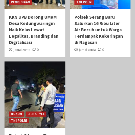
PENDIDIKAN
TNI POLRI
KKN UPB Dorong UMKM
Polsek Serang Baru
Desa Kedungwaringin
Salurkan 16 Ribu Liter
Naik Kelas Lewat
Air Bersih untuk Warga
Legalitas, Branding dan
Terdampak Kekeringan
Digitalisasi
di Nagasari
jamal zonta
0
jamal zonta
0
HUKUM
LIFE STYLE
TNI POLRI