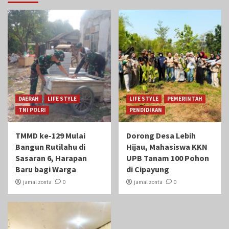
DAERAH
LIFE STYLE
LIFE STYLE
PEMERINTAH
TNI POLRI
PENDIDIKAN
TMMD ke-129 Mulai
Dorong Desa Lebih
Bangun Rutilahu di
Hijau, Mahasiswa KKN
Sasaran 6, Harapan
UPB Tanam 100 Pohon
Baru bagi Warga
di Cipayung
jamal zonta
0
jamal zonta
0