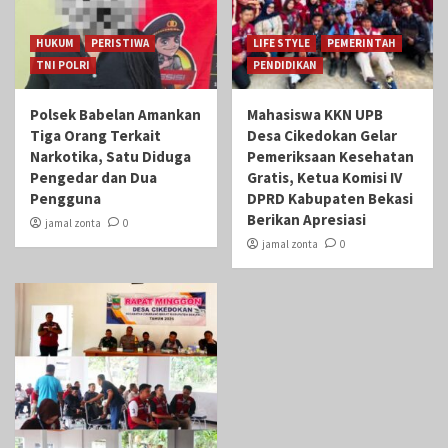
HUKUM
PERISTIWA
LIFE STYLE
PEMERINTAH
TNI POLRI
PENDIDIKAN
Polsek Babelan Amankan
Mahasiswa KKN UPB
Tiga Orang Terkait
Desa Cikedokan Gelar
Narkotika, Satu Diduga
Pemeriksaan Kesehatan
Pengedar dan Dua
Gratis, Ketua Komisi IV
Pengguna
DPRD Kabupaten Bekasi
Berikan Apresiasi
jamal zonta
0
jamal zonta
0