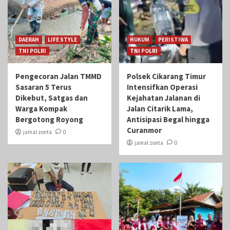
DAERAH
LIFE STYLE
HUKUM
PERISTIWA
TNI POLRI
TNI POLRI
Pengecoran Jalan TMMD
Polsek Cikarang Timur
Sasaran 5 Terus
Intensifkan Operasi
Dikebut, Satgas dan
Kejahatan Jalanan di
Warga Kompak
Jalan Citarik Lama,
Bergotong Royong
Antisipasi Begal hingga
Curanmor
jamal zonta
0
jamal zonta
0