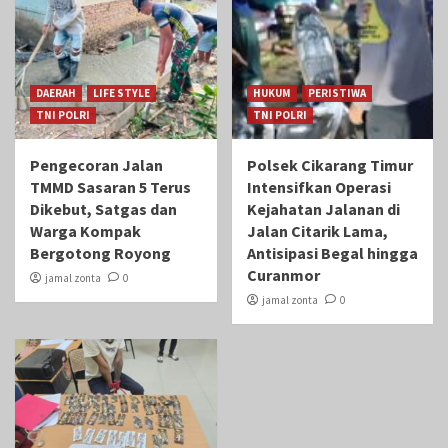
DAERAH
LIFE STYLE
HUKUM
PERISTIWA
TNI POLRI
TNI POLRI
Pengecoran Jalan
Polsek Cikarang Timur
TMMD Sasaran 5 Terus
Intensifkan Operasi
Dikebut, Satgas dan
Kejahatan Jalanan di
Warga Kompak
Jalan Citarik Lama,
Bergotong Royong
Antisipasi Begal hingga
Curanmor
jamal zonta
0
jamal zonta
0