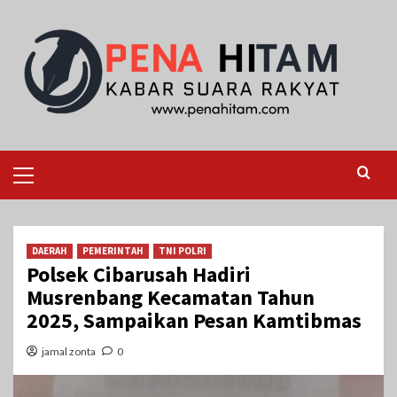
Skip
to
content
Primary
Menu
DAERAH
PEMERINTAH
TNI POLRI
Polsek Cibarusah Hadiri
Musrenbang Kecamatan Tahun
2025, Sampaikan Pesan Kamtibmas
jamal zonta
0