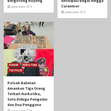
Bergotong Royong
Antisipasi Begal hingga
Curanmor
jamal zonta
0
jamal zonta
0
HUKUM
PERISTIWA
TNI POLRI
Polsek Babelan
Amankan Tiga Orang
Terkait Narkotika,
Satu Diduga Pengedar
dan Dua Pengguna
jamal zonta
0