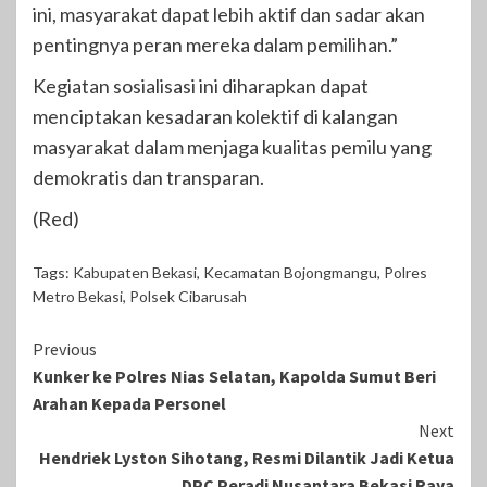
ini, masyarakat dapat lebih aktif dan sadar akan
pentingnya peran mereka dalam pemilihan.”
Kegiatan sosialisasi ini diharapkan dapat
menciptakan kesadaran kolektif di kalangan
masyarakat dalam menjaga kualitas pemilu yang
demokratis dan transparan.
(Red)
Tags:
Kabupaten Bekasi
,
Kecamatan Bojongmangu
,
Polres
Metro Bekasi
,
Polsek Cibarusah
Continue
Previous
Kunker ke Polres Nias Selatan, Kapolda Sumut Beri
Reading
Arahan Kepada Personel
Next
Hendriek Lyston Sihotang, Resmi Dilantik Jadi Ketua
DPC Peradi Nusantara Bekasi Raya