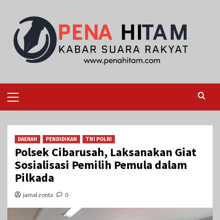
Skip
to
content
Primary
Menu
DAERAH
PENDIDIKAN
TNI POLRI
Polsek Cibarusah, Laksanakan Giat
Sosialisasi Pemilih Pemula dalam
Pilkada
jamal zonta
0