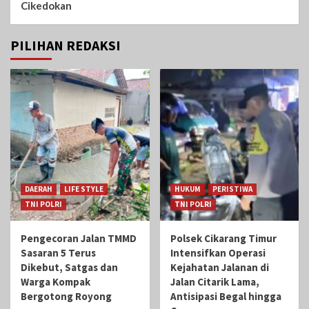
Cikedokan
PILIHAN REDAKSI
DAERAH
LIFE STYLE
HUKUM
PERISTIWA
TNI POLRI
TNI POLRI
Pengecoran Jalan TMMD
Polsek Cikarang Timur
Sasaran 5 Terus
Intensifkan Operasi
Dikebut, Satgas dan
Kejahatan Jalanan di
Warga Kompak
Jalan Citarik Lama,
Bergotong Royong
Antisipasi Begal hingga