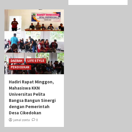
DAERAH
LIFE STYLE
PENDIDIKAN
Hadiri Rapat Minggon,
Mahasiswa KKN
Universitas Pelita
Bangsa Bangun Sinergi
dengan Pemerintah
Desa Cikedokan
jamal zonta
0