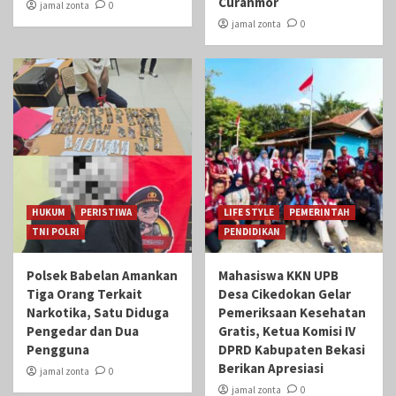
Curanmor
jamal zonta
0
jamal zonta
0
HUKUM
PERISTIWA
LIFE STYLE
PEMERINTAH
TNI POLRI
PENDIDIKAN
Polsek Babelan Amankan
Mahasiswa KKN UPB
Tiga Orang Terkait
Desa Cikedokan Gelar
Narkotika, Satu Diduga
Pemeriksaan Kesehatan
Pengedar dan Dua
Gratis, Ketua Komisi IV
Pengguna
DPRD Kabupaten Bekasi
Berikan Apresiasi
jamal zonta
0
jamal zonta
0