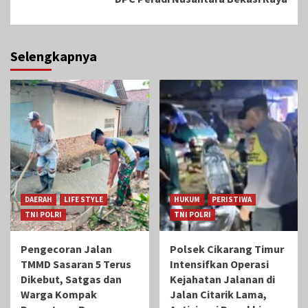
Selengkapnya
DAERAH
LIFE STYLE
HUKUM
PERISTIWA
TNI POLRI
TNI POLRI
Pengecoran Jalan
Polsek Cikarang Timur
TMMD Sasaran 5 Terus
Intensifkan Operasi
Dikebut, Satgas dan
Kejahatan Jalanan di
Warga Kompak
Jalan Citarik Lama,