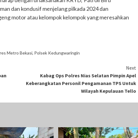
arap dengan di laksanakan KRYD,”Patroli Biru
 aman dan kondusif menjelang pilkada 2024 dan
geng motor atau kelompok kelompok yang meresahkan
res Metro Bekasi
,
Polsek Kedungwaringin
Next
ban
Kabag Ops Polres Nias Selatan Pimpin Apel
Keberangkatan Personil Pengamanan TPS Untuk
Wilayah Kepulauan Tello