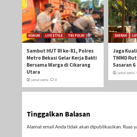
HUKUM
LIFE STYLE
TNI POLRI
DAERAH
LI
Sambut HUT RI ke-81, Polres
Jaga Kual
Metro Bekasi Gelar Kerja Bakti
TMMD Ruti
Bersama Warga di Cikarang
Sasaran 6
Utara
jamal zonta
jamal zonta
0
Tinggalkan Balasan
Alamat email Anda tidak akan dipublikasikan.
Ruas y