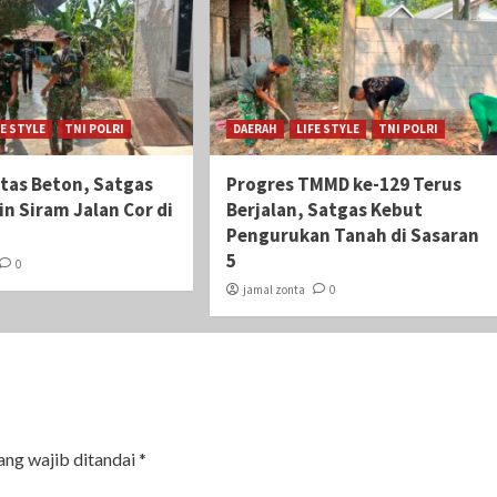
FE STYLE
TNI POLRI
DAERAH
LIFE STYLE
TNI POLRI
itas Beton, Satgas
Progres TMMD ke-129 Terus
n Siram Jalan Cor di
Berjalan, Satgas Kebut
Pengurukan Tanah di Sasaran
5
0
jamal zonta
0
ang wajib ditandai
*