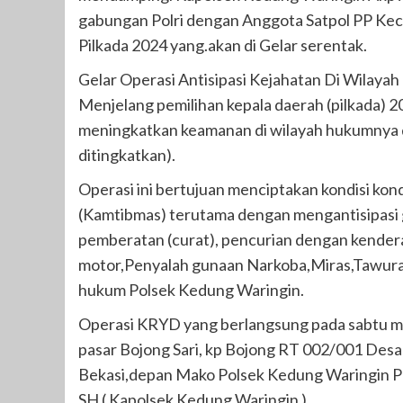
gabungan Polri dengan Anggota Satpol PP Ke
Pilkada 2024 yang.akan di Gelar serentak.
Gelar Operasi Antisipasi Kejahatan Di Wilay
Menjelang pemilihan kepala daerah (pilkada) 
meningkatkan keamanan di wilayah hukumnya 
ditingkatkan).
Operasi ini bertujuan menciptakan kondisi ko
(Kamtibmas) terutama dengan mengantisipasi 
pemberatan (curat), pencurian dengan kendera
motor,Penyalah gunaan Narkoba,Miras,Tawura
hukum Polsek Kedung Waringin.
Operasi KRYD yang berlangsung pada sabtu ma
pasar Bojong Sari, kp Bojong RT 002/001 Des
Bekasi,depan Mako Polsek Kedung Waringin Po
SH ( Kapolsek Kedung Waringin )