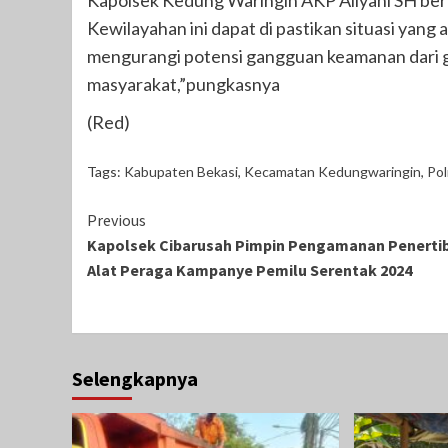
Kapolsek Kedung Waringin AKP Aliyani SH berh
Kewilayahan ini dapat di pastikan situasi yang
mengurangi potensi gangguan keamanan dari 
masyarakat,”pungkasnya
(Red)
Tags:
Kabupaten Bekasi
,
Kecamatan Kedungwaringin
,
Pol
Continue
Previous
Kapolsek Cibarusah Pimpin Pengamanan Penerti
Reading
Alat Peraga Kampanye Pemilu Serentak 2024
Selengkapnya