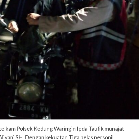
telkam Polsek Kedung Waringin Ipda Taufik munajat
iyani SH, Dengan kekuatan Tiga belas personil