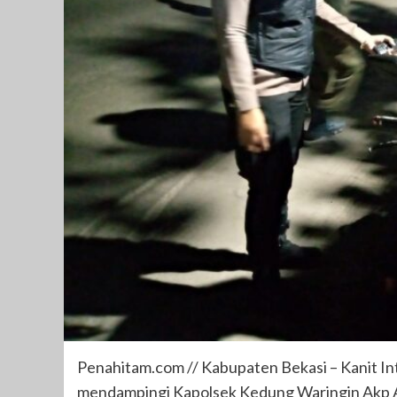
Penahitam.com // Kabupaten Bekasi – Kanit In
mendampingi Kapolsek Kedung Waringin Akp Al