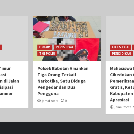
A
HUKUM
PERISTIWA
LIFE STYLE
TNI POLRI
PENDIDIKAN
Timur
Polsek Babelan Amankan
Mahasiswa 
asi
Tiga Orang Terkait
Cikedokan 
n di Jalan
Narkotika, Satu Diduga
Pemeriksaa
isipasi
Pengedar dan Dua
Gratis, Ket
ranmor
Pengguna
Kabupaten 
Apresiasi
jamal zonta
0
jamal zonta