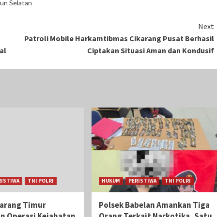
un Selatan
Next
Patroli Mobile Harkamtibmas Cikarang Pusat Berhasil
al
Ciptakan Situasi Aman dan Kondusif
RISTIWA
TNI POLRI
HUKUM
PERISTIWA
TNI POLRI
karang Timur
Polsek Babelan Amankan Tiga
an Operasi Kejahatan
Orang Terkait Narkotika, Satu