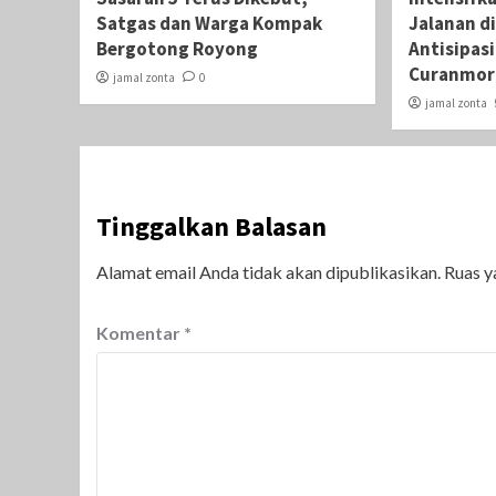
Satgas dan Warga Kompak
Jalanan di
Bergotong Royong
Antisipas
Curanmor
jamal zonta
0
jamal zonta
Tinggalkan Balasan
Alamat email Anda tidak akan dipublikasikan.
Ruas y
Komentar
*