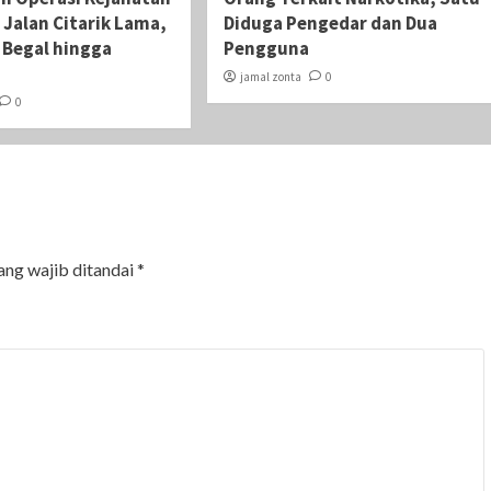
 Jalan Citarik Lama,
Diduga Pengedar dan Dua
i Begal hingga
Pengguna
jamal zonta
0
0
ang wajib ditandai
*