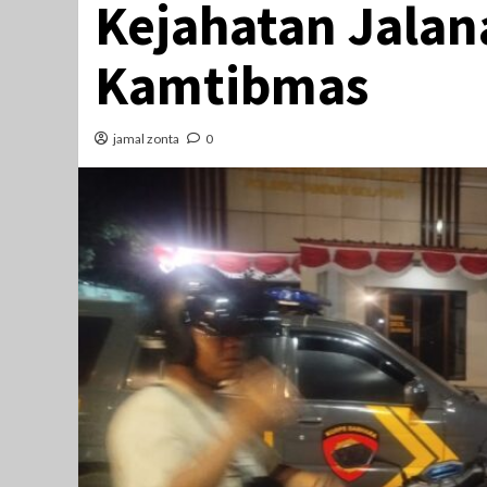
Kejahatan Jala
Kamtibmas
jamal zonta
0