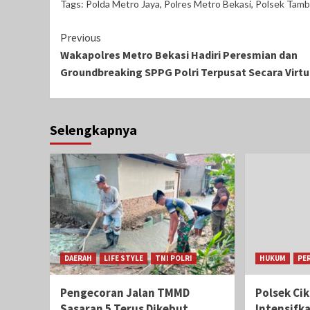
Tags:
Polda Metro Jaya
,
Polres Metro Bekasi
,
Polsek Tamb
Continue
Previous
Wakapolres Metro Bekasi Hadiri Peresmian dan
Reading
Groundbreaking SPPG Polri Terpusat Secara Virtu
Selengkapnya
DAERAH
LIFE STYLE
TNI POLRI
HUKUM
PE
Pengecoran Jalan TMMD
Polsek Ci
Sasaran 5 Terus Dikebut,
Intensifk