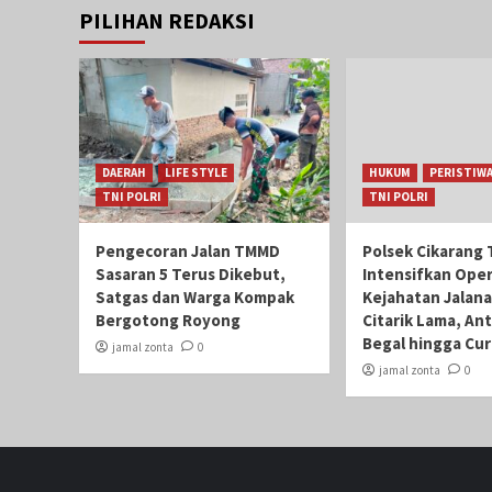
PILIHAN REDAKSI
DAERAH
LIFE STYLE
HUKUM
PERISTIW
TNI POLRI
TNI POLRI
Pengecoran Jalan TMMD
Polsek Cikarang 
Sasaran 5 Terus Dikebut,
Intensifkan Oper
Satgas dan Warga Kompak
Kejahatan Jalana
Bergotong Royong
Citarik Lama, Ant
Begal hingga Cu
jamal zonta
0
jamal zonta
0