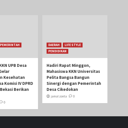
PEMERINTAH
DAERAH
LIFE STYLE
PENDIDIKAN
KKN UPB Desa
Hadiri Rapat Minggon,
Gelar
Mahasiswa KKN Universitas
n Kesehatan
Pelita Bangsa Bangun
ua Komisi IV DPRD
Sinergi dengan Pemerintah
Bekasi Berikan
Desa Cikedokan
jamal zonta
0
0