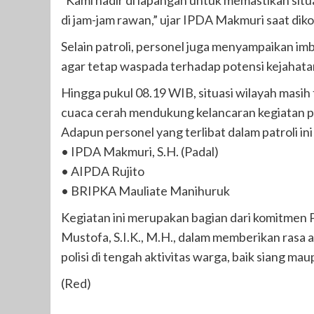
“Kami hadir di lapangan untuk memastikan sit
di jam-jam rawan,” ujar IPDA Makmuri saat diko
Selain patroli, personel juga menyampaikan i
agar tetap waspada terhadap potensi kejahat
Hingga pukul 08.19 WIB, situasi wilayah masih 
cuaca cerah mendukung kelancaran kegiatan
Adapun personel yang terlibat dalam patroli ini
• IPDA Makmuri, S.H. (Padal)
• AIPDA Rujito
• BRIPKA Mauliate Manihuruk
Kegiatan ini merupakan bagian dari komitmen
Mustofa, S.I.K., M.H., dalam memberikan rasa
polisi di tengah aktivitas warga, baik siang ma
(Red)