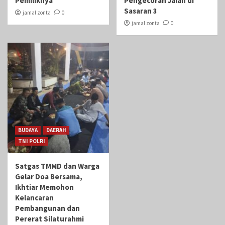
Pemiliknya
Pengecoran Jalan di
Sasaran 3
jamal zonta
0
jamal zonta
0
BUDAYA
DAERAH
TNI POLRI
Satgas TMMD dan Warga
Gelar Doa Bersama,
Ikhtiar Memohon
Kelancaran
Pembangunan dan
Pererat Silaturahmi