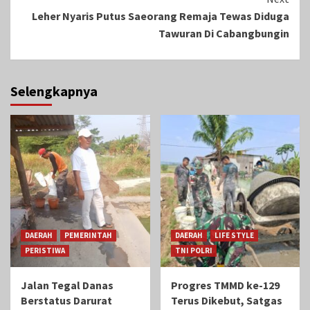
Leher Nyaris Putus Saeorang Remaja Tewas Diduga
Tawuran Di Cabangbungin
Selengkapnya
DAERAH
PEMERINTAH
DAERAH
LIFE STYLE
PERISTIWA
TNI POLRI
Jalan Tegal Danas
Progres TMMD ke-129
Berstatus Darurat
Terus Dikebut, Satgas