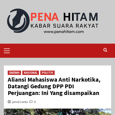
Skip
to
content
Primary
Menu
DAERAH
NASIONAL
POLITIK
Aliansi Mahasiswa Anti Narkotika,
Datangi Gedung DPP PDI
Perjuangan: Ini Yang disampaikan
jamal zonta
0