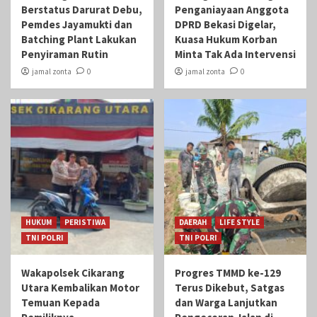
Berstatus Darurat Debu,
Penganiayaan Anggota
Pemdes Jayamukti dan
DPRD Bekasi Digelar,
Batching Plant Lakukan
Kuasa Hukum Korban
Penyiraman Rutin
Minta Tak Ada Intervensi
jamal zonta
0
jamal zonta
0
HUKUM
PERISTIWA
DAERAH
LIFE STYLE
TNI POLRI
TNI POLRI
Wakapolsek Cikarang
Progres TMMD ke-129
Utara Kembalikan Motor
Terus Dikebut, Satgas
Temuan Kepada
dan Warga Lanjutkan