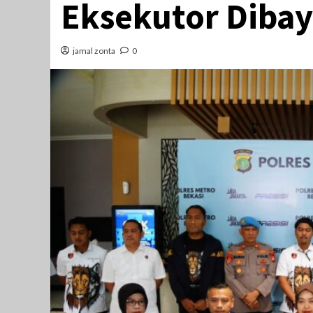
Eksekutor Dibay
jamal zonta
0