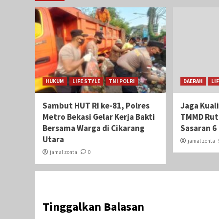
HUKUM
LIFE STYLE
TNI POLRI
DAERAH
LI
Sambut HUT RI ke-81, Polres
Jaga Kual
Metro Bekasi Gelar Kerja Bakti
TMMD Ruti
Bersama Warga di Cikarang
Sasaran 6
Utara
jamal zonta
jamal zonta
0
Tinggalkan Balasan