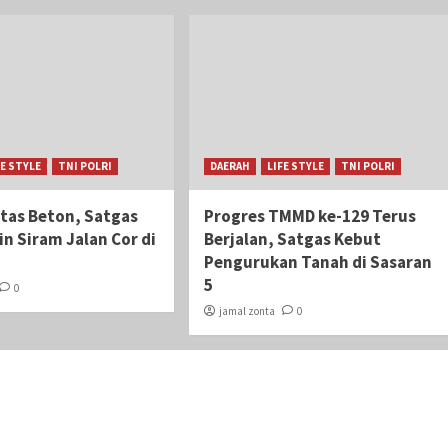
FE STYLE
TNI POLRI
DAERAH
LIFE STYLE
TNI POLRI
itas Beton, Satgas
Progres TMMD ke-129 Terus
n Siram Jalan Cor di
Berjalan, Satgas Kebut
Pengurukan Tanah di Sasaran
5
0
jamal zonta
0