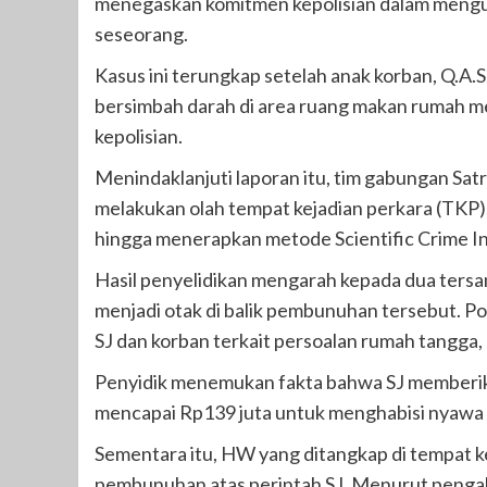
menegaskan komitmen kepolisian dalam mengu
seseorang.
Kasus ini terungkap setelah anak korban, Q.A
bersimbah darah di area ruang makan rumah m
kepolisian.
Menindaklanjuti laporan itu, tim gabungan Sa
melakukan olah tempat kejadian perkara (TKP)
hingga menerapkan metode Scientific Crime I
Hasil penyelidikan mengarah kepada dua tersan
menjadi otak di balik pembunuhan tersebut. P
SJ dan korban terkait persoalan rumah tangga,
Penyidik menemukan fakta bahwa SJ memberik
mencapai Rp139 juta untuk menghabisi nyawa 
Sementara itu, HW yang ditangkap di tempat k
pembunuhan atas perintah SJ. Menurut penga