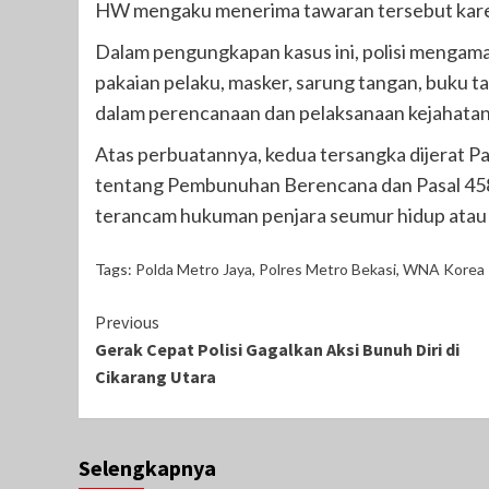
HW mengaku menerima tawaran tersebut karena
Dalam pengungkapan kasus ini, polisi mengama
pakaian pelaku, masker, sarung tangan, buku t
dalam perencanaan dan pelaksanaan kejahatan
Atas perbuatannya, kedua tersangka dijerat
tentang Pembunuhan Berencana dan Pasal 45
terancam hukuman penjara seumur hidup atau p
Tags:
Polda Metro Jaya
,
Polres Metro Bekasi
,
WNA Korea
Continue
Previous
Gerak Cepat Polisi Gagalkan Aksi Bunuh Diri di
Reading
Cikarang Utara
Selengkapnya