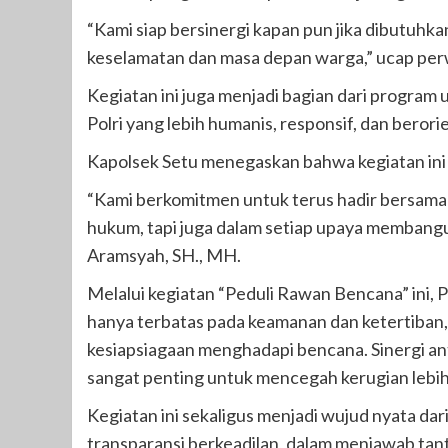
“Kami siap bersinergi kapan pun jika dibutuhkan
keselamatan dan masa depan warga,” ucap per
Kegiatan ini juga menjadi bagian dari progra
Polri yang lebih humanis, responsif, dan beror
Kapolsek Setu menegaskan bahwa kegiatan ini 
“Kami berkomitmen untuk terus hadir bersama 
hukum, tapi juga dalam setiap upaya membangu
Aramsyah, SH., MH.
Melalui kegiatan “Peduli Rawan Bencana” ini, 
hanya terbatas pada keamanan dan ketertiban,
kesiapsiagaan menghadapi bencana. Sinergi ant
sangat penting untuk mencegah kerugian lebih
Kegiatan ini sekaligus menjadi wujud nyata dari m
transparansi berkeadilan, dalam menjawab tan