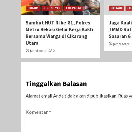
HUKUM
LIFE STYLE
TNI POLRI
DAERAH
LI
Sambut HUT RI ke-81, Polres
Jaga Kual
Metro Bekasi Gelar Kerja Bakti
TMMD Ruti
Bersama Warga di Cikarang
Sasaran 6
Utara
jamal zonta
jamal zonta
0
Tinggalkan Balasan
Alamat email Anda tidak akan dipublikasikan.
Ruas y
Komentar
*