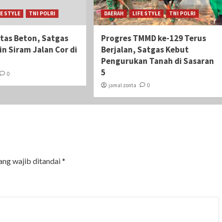
FE STYLE
TNI POLRI
DAERAH
LIFE STYLE
TNI POLRI
itas Beton, Satgas
Progres TMMD ke-129 Terus
n Siram Jalan Cor di
Berjalan, Satgas Kebut
Pengurukan Tanah di Sasaran
5
0
jamal zonta
0
ang wajib ditandai
*