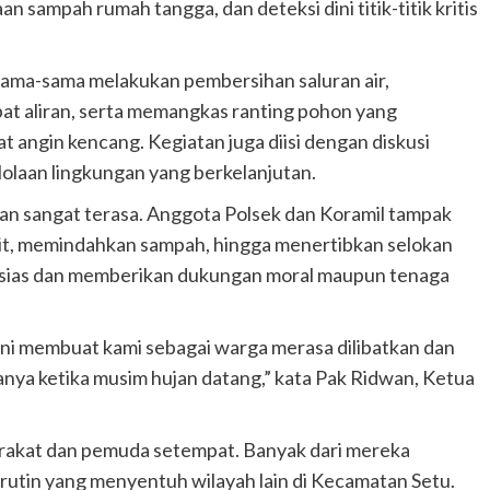
n sampah rumah tangga, dan deteksi dini titik-titik kritis
sama-sama melakukan pembersihan saluran air,
 aliran, serta memangkas ranting pohon yang
t angin kencang. Kegiatan juga diisi dengan diskusi
lolaan lingkungan yang berkelanjutan.
an sangat terasa. Anggota Polsek dan Koramil tampak
mpit, memindahkan sampah, hingga menertibkan selokan
tusias dan memberikan dukungan moral maupun tenaga
i ini membuat kami sebagai warga merasa dilibatkan dan
 hanya ketika musim hujan datang,” kata Pak Ridwan, Ketua
yarakat dan pemuda setempat. Banyak dari mereka
rutin yang menyentuh wilayah lain di Kecamatan Setu.