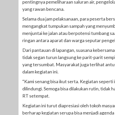
pentingnya pemeliharaan saluran air, pengelolaa
yang rawan bencana.
Selama dua jam pelaksanaan, para peserta ber
mengangkat tumpukan sampah yang menyumbat
menjuntai ke jalan atau berpotensi tumbang saa
ringan antara aparat dan warga seputar penge
Dari pantauan di lapangan, suasana kebersama
tidak segan turun langsung ke parit-parit se
yang tersumbat. Masyarakat juga terlihat an
dalam kegiatan ini.
“Kami senang bisa ikut serta. Kegiatan sepert
dilindungi. Semoga bisa dilakukan rutin, tidak
RT setempat.
Kegiatan ini turut diapresiasi oleh tokoh mas
berharap kegiatan serupa bisa menjadi agenda 