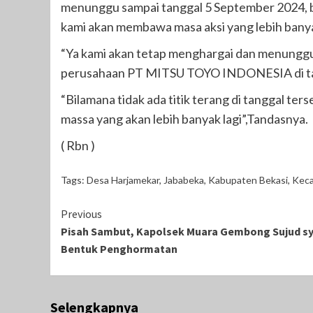
menunggu sampai tanggal 5 September 2024, bi
kami akan membawa masa aksi yang lebih banya
“Ya kami akan tetap menghargai dan menunggu 
perusahaan PT MITSU TOYO INDONESIA di tan
“Bilamana tidak ada titik terang di tanggal t
massa yang akan lebih banyak lagi”,Tandasnya.
( Rbn )
Tags:
Desa Harjamekar
,
Jababeka
,
Kabupaten Bekasi
,
Keca
Continue
Previous
Pisah Sambut, Kapolsek Muara Gembong Sujud s
Reading
Bentuk Penghormatan
Selengkapnya