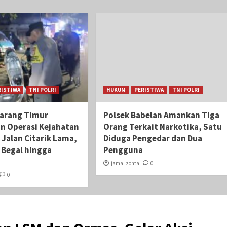
RISTIWA
TNI POLRI
HUKUM
PERISTIWA
TNI POLRI
karang Timur
Polsek Babelan Amankan Tiga
an Operasi Kejahatan
Orang Terkait Narkotika, Satu
 Jalan Citarik Lama,
Diduga Pengedar dan Dua
i Begal hingga
Pengguna
jamal zonta
0
0