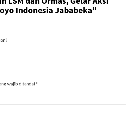
n LSM dan Ormas, Gelar Aksi
toyo Indonesia Jababeka
”
ion?
ang wajib ditandai
*