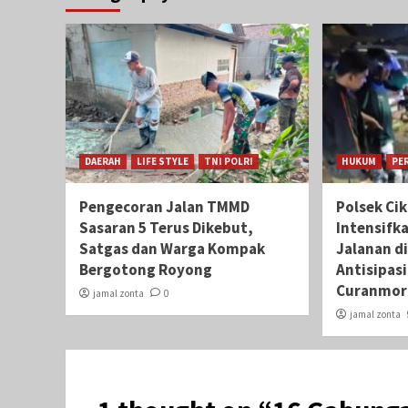
DAERAH
LIFE STYLE
TNI POLRI
HUKUM
PE
Pengecoran Jalan TMMD
Polsek Ci
Sasaran 5 Terus Dikebut,
Intensifk
Satgas dan Warga Kompak
Jalanan di
Bergotong Royong
Antisipas
Curanmor
jamal zonta
0
jamal zonta