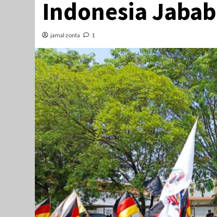
Indonesia Jaba
jamal zonta
1