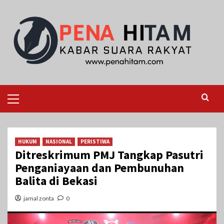
Skip
to
content
Primary
Menu
HUKUM
NASIONAL
PERISTIWA
Ditreskrimum PMJ Tangkap Pasutri
Penganiayaan dan Pembunuhan
Balita di Bekasi
jamal zonta
0