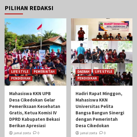
PILIHAN REDAKSI
LIFE STYLE
PEMERINTAH
DAERAH
LIFE STYLE
PENDIDIKAN
PENDIDIKAN
Mahasiswa KKN UPB
Hadiri Rapat Minggon,
Desa Cikedokan Gelar
Mahasiswa KKN
Pemeriksaan Kesehatan
Universitas Pelita
Gratis, Ketua Komisi IV
Bangsa Bangun Sinergi
DPRD Kabupaten Bekasi
dengan Pemerintah
Berikan Apresiasi
Desa Cikedokan
jamal zonta
0
jamal zonta
0