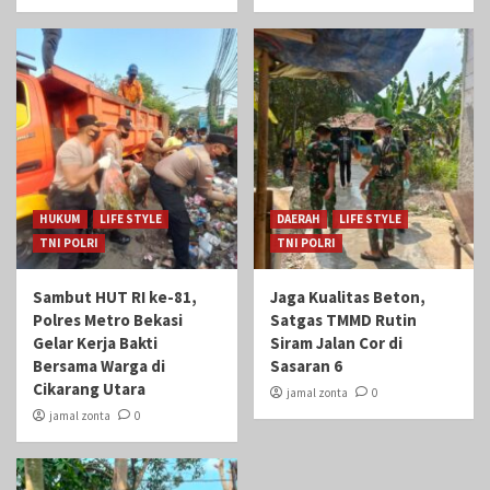
HUKUM
LIFE STYLE
DAERAH
LIFE STYLE
TNI POLRI
TNI POLRI
Sambut HUT RI ke-81,
Jaga Kualitas Beton,
Polres Metro Bekasi
Satgas TMMD Rutin
Gelar Kerja Bakti
Siram Jalan Cor di
Bersama Warga di
Sasaran 6
Cikarang Utara
jamal zonta
0
jamal zonta
0