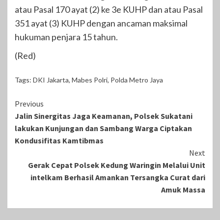
atau Pasal 170 ayat (2) ke 3e KUHP dan atau Pasal
351 ayat (3) KUHP dengan ancaman maksimal
hukuman penjara 15 tahun.
(Red)
Tags:
DKI Jakarta
,
Mabes Polri
,
Polda Metro Jaya
Continue
Previous
Jalin Sinergitas Jaga Keamanan, Polsek Sukatani
Reading
lakukan Kunjungan dan Sambang Warga Ciptakan
Kondusifitas Kamtibmas
Next
Gerak Cepat Polsek Kedung Waringin Melalui Unit
intelkam Berhasil Amankan Tersangka Curat dari
Amuk Massa