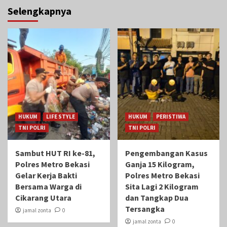
Selengkapnya
HUKUM
LIFE STYLE
HUKUM
PERISTIWA
TNI POLRI
TNI POLRI
Sambut HUT RI ke-81,
Pengembangan Kasus
Polres Metro Bekasi
Ganja 15 Kilogram,
Gelar Kerja Bakti
Polres Metro Bekasi
Bersama Warga di
Sita Lagi 2 Kilogram
Cikarang Utara
dan Tangkap Dua
Tersangka
jamal zonta
0
jamal zonta
0