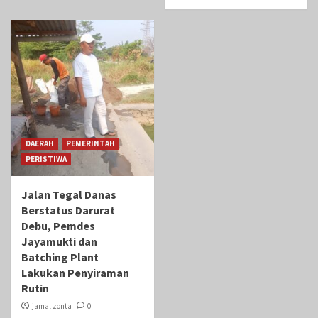
DAERAH
PEMERINTAH
PERISTIWA
Jalan Tegal Danas
Berstatus Darurat
Debu, Pemdes
Jayamukti dan
Batching Plant
Lakukan Penyiraman
Rutin
jamal zonta
0