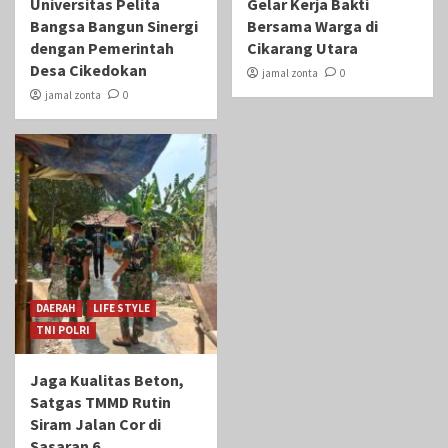
Universitas Pelita
Gelar Kerja Bakti
Bangsa Bangun Sinergi
Bersama Warga di
dengan Pemerintah
Cikarang Utara
Desa Cikedokan
jamal zonta
0
jamal zonta
0
DAERAH
LIFE STYLE
TNI POLRI
Jaga Kualitas Beton,
Satgas TMMD Rutin
Siram Jalan Cor di
Sasaran 6