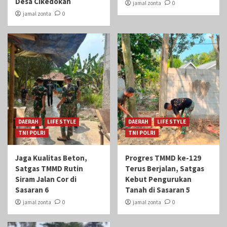
Desa Cikedokan
jamal zonta
0
jamal zonta
0
DAERAH
LIFE STYLE
DAERAH
LIFE STYLE
TNI POLRI
TNI POLRI
Jaga Kualitas Beton,
Progres TMMD ke-129
Satgas TMMD Rutin
Terus Berjalan, Satgas
Siram Jalan Cor di
Kebut Pengurukan
Sasaran 6
Tanah di Sasaran 5
jamal zonta
0
jamal zonta
0