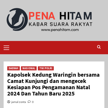
Skip
to
content
Primary
Menu
DAERAH
NASIONAL
TNI POLRI
Kapolsek Kedung Waringin bersama
Camat Kunjungi dan mengecek
Kesiapan Pos Pengamanan Natal
2024 Dan Tahun Baru 2025
jamal zonta
0