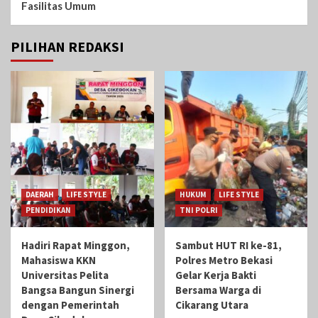
Fasilitas Umum
PILIHAN REDAKSI
DAERAH
LIFE STYLE
HUKUM
LIFE STYLE
PENDIDIKAN
TNI POLRI
Hadiri Rapat Minggon,
Sambut HUT RI ke-81,
Mahasiswa KKN
Polres Metro Bekasi
Universitas Pelita
Gelar Kerja Bakti
Bangsa Bangun Sinergi
Bersama Warga di
dengan Pemerintah
Cikarang Utara