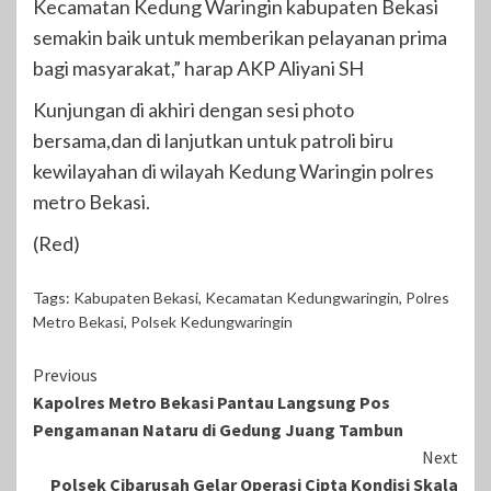
Kecamatan Kedung Waringin kabupaten Bekasi
semakin baik untuk memberikan pelayanan prima
bagi masyarakat,” harap AKP Aliyani SH
Kunjungan di akhiri dengan sesi photo
bersama,dan di lanjutkan untuk patroli biru
kewilayahan di wilayah Kedung Waringin polres
metro Bekasi.
(Red)
Tags:
Kabupaten Bekasi
,
Kecamatan Kedungwaringin
,
Polres
Metro Bekasi
,
Polsek Kedungwaringin
Continue
Previous
Kapolres Metro Bekasi Pantau Langsung Pos
Reading
Pengamanan Nataru di Gedung Juang Tambun
Next
Polsek Cibarusah Gelar Operasi Cipta Kondisi Skala