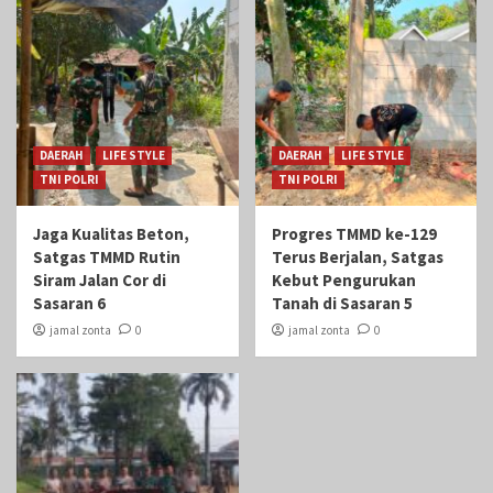
DAERAH
LIFE STYLE
DAERAH
LIFE STYLE
TNI POLRI
TNI POLRI
Jaga Kualitas Beton,
Progres TMMD ke-129
Satgas TMMD Rutin
Terus Berjalan, Satgas
Siram Jalan Cor di
Kebut Pengurukan
Sasaran 6
Tanah di Sasaran 5
jamal zonta
0
jamal zonta
0