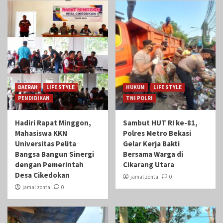
DAERAH
LIFE STYLE
HUKUM
LIFE STYLE
PENDIDIKAN
TNI POLRI
Hadiri Rapat Minggon,
Sambut HUT RI ke-81,
Mahasiswa KKN
Polres Metro Bekasi
Universitas Pelita
Gelar Kerja Bakti
Bangsa Bangun Sinergi
Bersama Warga di
dengan Pemerintah
Cikarang Utara
Desa Cikedokan
jamal zonta
0
jamal zonta
0