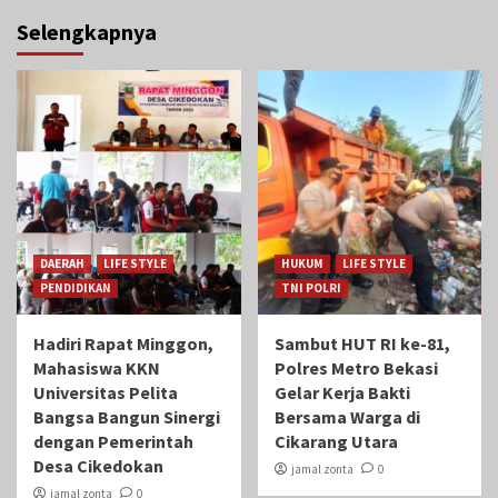
Selengkapnya
DAERAH
LIFE STYLE
HUKUM
LIFE STYLE
PENDIDIKAN
TNI POLRI
Hadiri Rapat Minggon,
Sambut HUT RI ke-81,
Mahasiswa KKN
Polres Metro Bekasi
Universitas Pelita
Gelar Kerja Bakti
Bangsa Bangun Sinergi
Bersama Warga di
dengan Pemerintah
Cikarang Utara
Desa Cikedokan
jamal zonta
0
jamal zonta
0