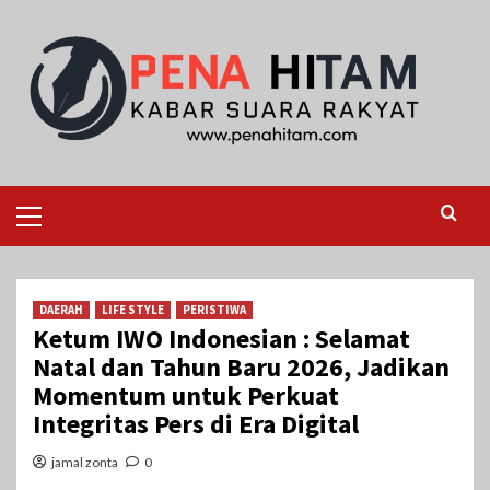
Skip
to
content
Primary
Menu
DAERAH
LIFE STYLE
PERISTIWA
Ketum IWO Indonesian : Selamat
Natal dan Tahun Baru 2026, Jadikan
Momentum untuk Perkuat
Integritas Pers di Era Digital
jamal zonta
0