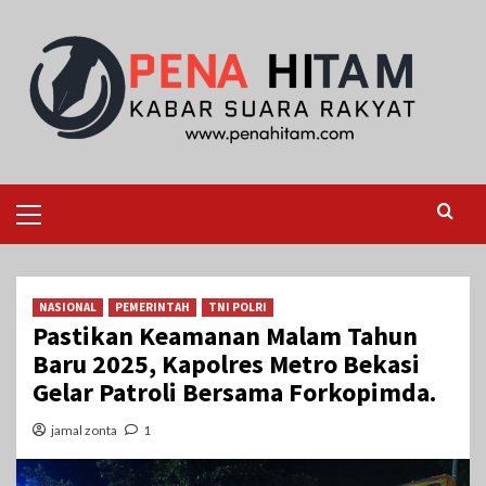
Skip
to
content
Primary
Menu
NASIONAL
PEMERINTAH
TNI POLRI
Pastikan Keamanan Malam Tahun
Baru 2025, Kapolres Metro Bekasi
Gelar Patroli Bersama Forkopimda.
jamal zonta
1