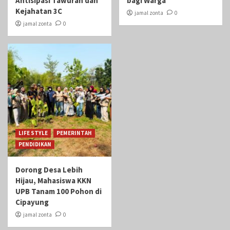
Antisipasi Tawuran dan
bagi Warga
Kejahatan 3C
jamal zonta
0
jamal zonta
0
LIFE STYLE
PEMERINTAH
PENDIDIKAN
Dorong Desa Lebih
Hijau, Mahasiswa KKN
UPB Tanam 100 Pohon di
Cipayung
jamal zonta
0