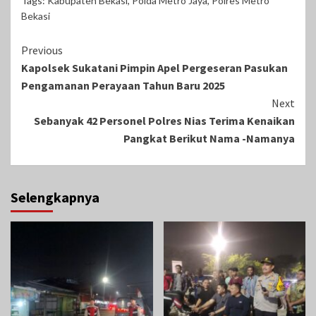
Tags:
Kabupaten Bekasi
,
Polda Metro Jaya
,
Polres Metro
Bekasi
Continue
Previous
Kapolsek Sukatani Pimpin Apel Pergeseran Pasukan
Reading
Pengamanan Perayaan Tahun Baru 2025
Next
Sebanyak 42 Personel Polres Nias Terima Kenaikan
Pangkat Berikut Nama -Namanya
Selengkapnya