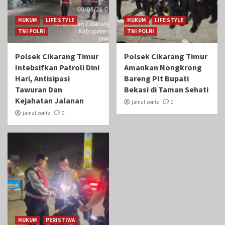
HUKUM
LIFE STYLE
HUKUM
LIFE STYLE
TNI POLRI
TNI POLRI
Polsek Cikarang Timur
Polsek Cikarang Timur
Intebsifkan Patroli Dini
Amankan Nongkrong
Hari, Antisipasi
Bareng Plt Bupati
Tawuran Dan
Bekasi di Taman Sehati‎
Kejahatan Jalanan
jamal zonta
0
jamal zonta
0
HUKUM
PERISTIWA