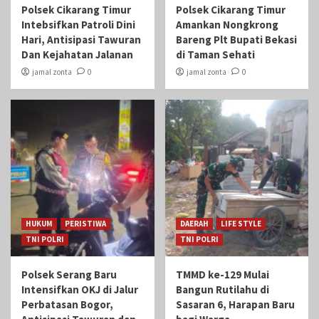
Polsek Cikarang Timur
Polsek Cikarang Timur
Intebsifkan Patroli Dini
Amankan Nongkrong
Hari, Antisipasi Tawuran
Bareng Plt Bupati Bekasi
Dan Kejahatan Jalanan
di Taman Sehati‎
jamal zonta
0
jamal zonta
0
HUKUM
PERISTIWA
DAERAH
LIFE STYLE
TNI POLRI
TNI POLRI
Polsek Serang Baru
TMMD ke-129 Mulai
Intensifkan OKJ di Jalur
Bangun Rutilahu di
Perbatasan Bogor,
Sasaran 6, Harapan Baru