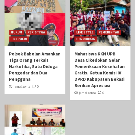
HUKUM
PERISTIWA
LIFE STYLE
PEMERINTAH
TNI POLRI
PENDIDIKAN
Polsek Babelan Amankan
Mahasiswa KKN UPB
Tiga Orang Terkait
Desa Cikedokan Gelar
Narkotika, Satu Diduga
Pemeriksaan Kesehatan
Pengedar dan Dua
Gratis, Ketua Komisi IV
Pengguna
DPRD Kabupaten Bekasi
Berikan Apresiasi
jamal zonta
0
jamal zonta
0