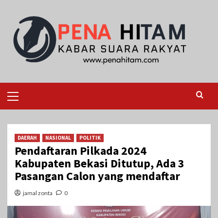
Skip
to
content
Primary
Menu
DAERAH
NASIONAL
POLITIK
Pendaftaran Pilkada 2024
Kabupaten Bekasi Ditutup, Ada 3
Pasangan Calon yang mendaftar
jamal zonta
0