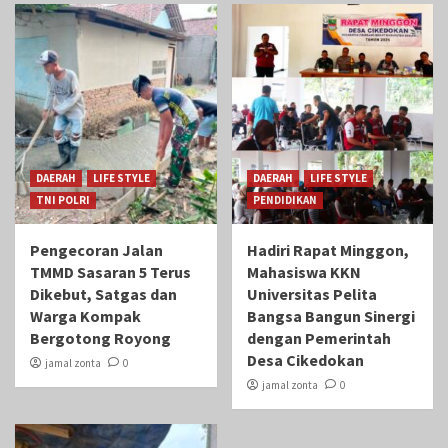
DAERAH
LIFE STYLE
DAERAH
LIFE STYLE
TNI POLRI
PENDIDIKAN
Pengecoran Jalan
Hadiri Rapat Minggon,
TMMD Sasaran 5 Terus
Mahasiswa KKN
Dikebut, Satgas dan
Universitas Pelita
Warga Kompak
Bangsa Bangun Sinergi
Bergotong Royong
dengan Pemerintah
Desa Cikedokan
jamal zonta
0
jamal zonta
0