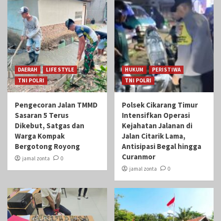
DAERAH
LIFE STYLE
HUKUM
PERISTIWA
TNI POLRI
TNI POLRI
Pengecoran Jalan TMMD
Polsek Cikarang Timur
Sasaran 5 Terus
Intensifkan Operasi
Dikebut, Satgas dan
Kejahatan Jalanan di
Warga Kompak
Jalan Citarik Lama,
Bergotong Royong
Antisipasi Begal hingga
Curanmor
jamal zonta
0
jamal zonta
0