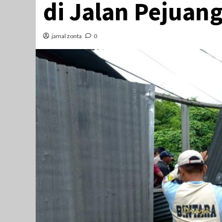
di Jalan Pejuan
jamal zonta
0