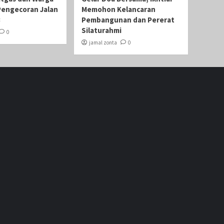
Pengecoran Jalan
Memohon Kelancaran
3
Pembangunan dan Pererat
Silaturahmi
0
jamal zonta
0