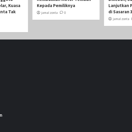
lar, Kuasa
Kepada Pemiliknya
Lanjutkan 
nta Tak
di Sasaran 
jamal zonta
0
jamal zonta
an