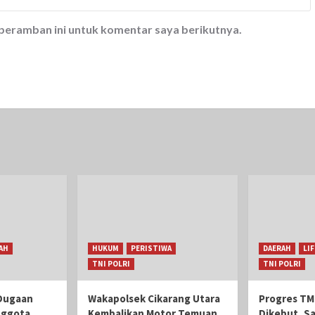
 peramban ini untuk komentar saya berikutnya.
AH
HUKUM
PERISTIWA
DAERAH
LI
TNI POLRI
TNI POLRI
Dugaan
Wakapolsek Cikarang Utara
Progres TM
nggota
Kembalikan Motor Temuan
Dikebut, S