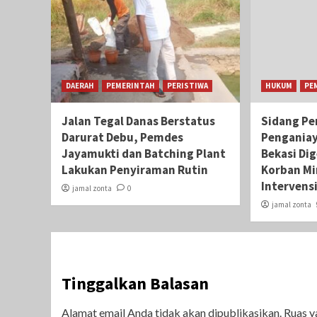
DAERAH
PEMERINTAH
PERISTIWA
HUKUM
PE
Jalan Tegal Danas Berstatus
Sidang Pe
Darurat Debu, Pemdes
Pengania
Jayamukti dan Batching Plant
Bekasi Di
Lakukan Penyiraman Rutin
Korban Mi
Intervens
jamal zonta
0
jamal zonta
Tinggalkan Balasan
Alamat email Anda tidak akan dipublikasikan.
Ruas y