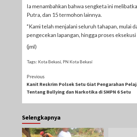
Ia menambahkan bahwa sengketa ini melibatkan
Putra, dan 15 termohon lainnya.
“Kami telah menjalani seluruh tahapan, mulai
pengecekan lapangan, hingga proses eksekusi ha
(jml)
Tags:
Kota Bekasi
,
PN Kota Bekasi
Continue
Previous
Kanit Reskrim Polsek Setu Giat Pengarahan Pelaj
Reading
Tentang Bullying dan Narkotika di SMPN 6 Setu
Selengkapnya