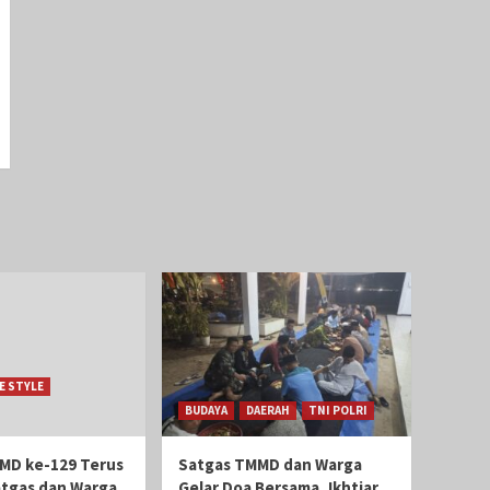
FE STYLE
BUDAYA
DAERAH
TNI POLRI
MD ke-129 Terus
Satgas TMMD dan Warga
atgas dan Warga
Gelar Doa Bersama, Ikhtiar