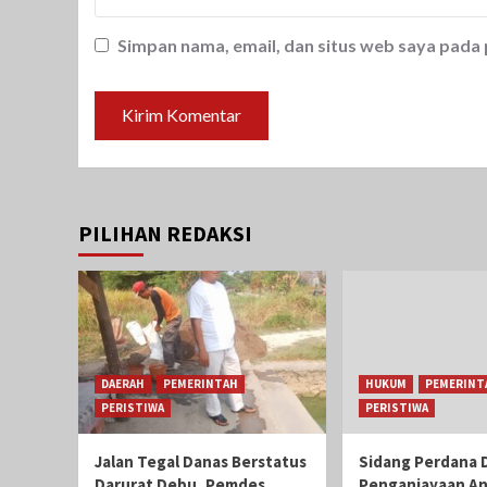
Simpan nama, email, dan situs web saya pada
PILIHAN REDAKSI
DAERAH
PEMERINTAH
HUKUM
PEMERINT
PERISTIWA
PERISTIWA
Jalan Tegal Danas Berstatus
Sidang Perdana 
Darurat Debu, Pemdes
Penganiayaan A