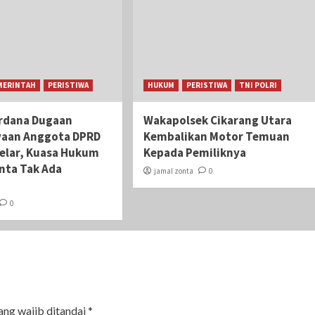
MERINTAH
PERISTIWA
HUKUM
PERISTIWA
TNI POLRI
rdana Dugaan
Wakapolsek Cikarang Utara
yaan Anggota DPRD
Kembalikan Motor Temuan
gelar, Kuasa Hukum
Kepada Pemiliknya
nta Tak Ada
jamal zonta
0
i
0
ang wajib ditandai
*