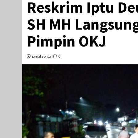
Reskrim Iptu D
SH MH Langsung
Pimpin OKJ
jamal zonta
0