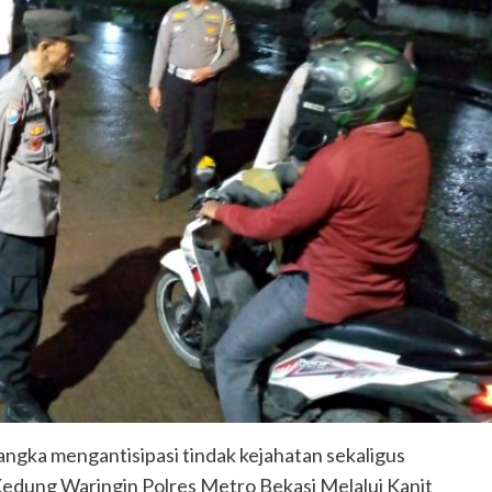
ngka mengantisipasi tindak kejahatan sekaligus
Kedung Waringin Polres Metro Bekasi Melalui Kanit