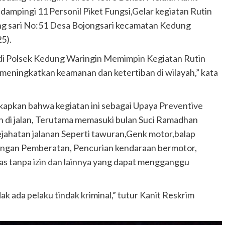
mpingi 11 Personil Piket Fungsi,Gelar kegiatan Rutin
jong sari No:51 Desa Bojongsari kecamatan Kedung
5).
 di Polsek Kedung Waringin Memimpin Kegiatan Rutin
 meningkatkan keamanan dan ketertiban di wilayah,” kata
pkan bahwa kegiatan ini sebagai Upaya Preventive
an di jalan, Terutama memasuki bulan Suci Ramadhan
ejahatan jalanan Seperti tawuran,Genk motor,balap
dengan Pemberatan, Pencurian kendaraan bermotor,
 tanpa izin dan lainnya yang dapat mengganggu
dak ada pelaku tindak kriminal,” tutur Kanit Reskrim