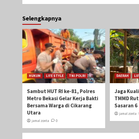
Selengkapnya
HUKUM
LIFE STYLE
TNI POLRI
DAERAH
LI
Sambut HUT RI ke-81, Polres
Jaga Kual
Metro Bekasi Gelar Kerja Bakti
TMMD Ruti
Bersama Warga di Cikarang
Sasaran 6
Utara
jamal zonta
jamal zonta
0