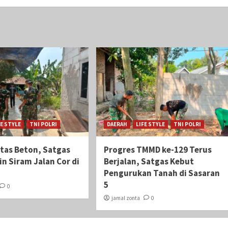
FE STYLE
TNI POLRI
DAERAH
LIFE STYLE
TNI POLRI
itas Beton, Satgas
Progres TMMD ke-129 Terus
n Siram Jalan Cor di
Berjalan, Satgas Kebut
Pengurukan Tanah di Sasaran
5
0
jamal zonta
0