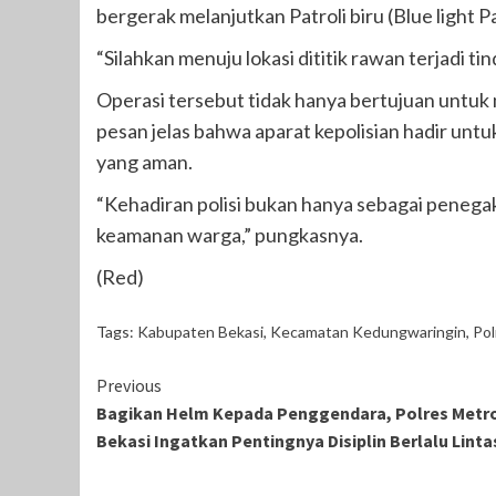
bergerak melanjutkan Patroli biru (Blue light P
“Silahkan menuju lokasi dititik rawan terjadi 
Operasi tersebut tidak hanya bertujuan untuk
pesan jelas bahwa aparat kepolisian hadir un
yang aman.
“Kehadiran polisi bukan hanya sebagai penega
keamanan warga,” pungkasnya.
(Red)
Tags:
Kabupaten Bekasi
,
Kecamatan Kedungwaringin
,
Pol
Continue
Previous
Bagikan Helm Kepada Penggendara, Polres Metr
Reading
Bekasi Ingatkan Pentingnya Disiplin Berlalu Linta