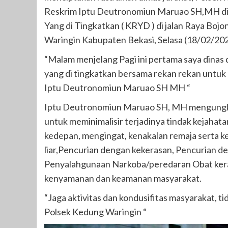
Reskrim Iptu Deutronomiun Maruao SH,MH dida
Yang di Tingkatkan ( KRYD ) di jalan Raya Bo
Waringin Kabupaten Bekasi, Selasa (18/02/202
“Malam menjelang Pagi ini pertama saya dinas
yang di tingkatkan bersama rekan rekan untuk
Iptu Deutronomiun Maruao SH MH “
Iptu Deutronomiun Maruao SH, MH mengungka
untuk meminimalisir terjadinya tindak kejahat
kedepan, mengingat, kenakalan remaja serta k
liar,Pencurian dengan kekerasan, Pencurian 
Penyalahgunaan Narkoba/peredaran Obat keras
kenyamanan dan keamanan masyarakat.
“Jaga aktivitas dan kondusifitas masyarakat, ti
Polsek Kedung Waringin “