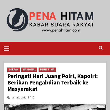
Skip
to
content
Primary
Menu
DAERAH
NASIONAL
PERISTIWA
Peringati Hari Juang Polri, Kapolri:
Berikan Pengabdian Terbaik ke
Masyarakat
jamal zonta
0