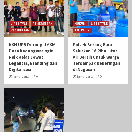
LIFE STYLE
PEMERINTAH
HUKUM
LIFE STYLE
PENDIDIKAN
TNI POLRI
KKN UPB Dorong UMKM
Polsek Serang Baru
Desa Kedungwaringin
Salurkan 16 Ribu Liter
Naik Kelas Lewat
Air Bersih untuk Warga
Legalitas, Branding dan
Terdampak Kekeringan
Digitalisasi
di Nagasari
jamal zonta
0
jamal zonta
0