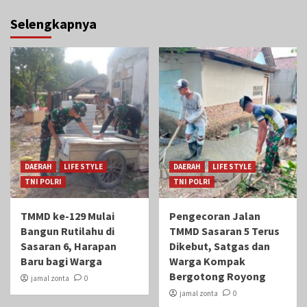
Selengkapnya
DAERAH
LIFE STYLE
DAERAH
LIFE STYLE
TNI POLRI
TNI POLRI
TMMD ke-129 Mulai
Pengecoran Jalan
Bangun Rutilahu di
TMMD Sasaran 5 Terus
Sasaran 6, Harapan
Dikebut, Satgas dan
Baru bagi Warga
Warga Kompak
Bergotong Royong
jamal zonta
0
jamal zonta
0