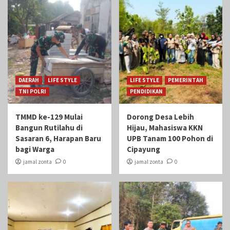
DAERAH
LIFE STYLE
LIFE STYLE
PEMERINTAH
TNI POLRI
PENDIDIKAN
TMMD ke-129 Mulai
Dorong Desa Lebih
Bangun Rutilahu di
Hijau, Mahasiswa KKN
Sasaran 6, Harapan Baru
UPB Tanam 100 Pohon di
bagi Warga
Cipayung
jamal zonta
0
jamal zonta
0