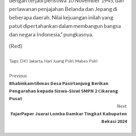
dengan terjadi peristiwa 10 November 1945, dan
perlawanan penjajahan Belanda dan Jepang di
beberapa daerah. Nilai kejuangan inilah yang
patut dipertahankan dalam membangun bangsa
dan negara Indonesia,” pungkasnya.
(Red)
Tags:
DKI Jakarta
,
Hari Juang Polri
,
Mabes Polri
Continue
Previous
Bhabinkamtibmas Desa Pasirtanjung Berikan
Reading
Pengarahan kepada Siswa-Siswi SMPN 2 Cikarang
Pusat
Next
FajarPaper Juarai Lomba Damkar Tingkat Kabupaten
Bekasi 2024