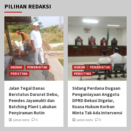
PILIHAN REDAKSI
DAERAH
PEMERINTAH
HUKUM
PEMERINTAH
PERISTIWA
PERISTIWA
Jalan Tegal Danas
Sidang Perdana Dugaan
Berstatus Darurat Debu,
Penganiayaan Anggota
Pemdes Jayamukti dan
DPRD Bekasi Digelar,
Batching Plant Lakukan
Kuasa Hukum Korban
Penyiraman Rutin
Minta Tak Ada Intervensi
jamal zonta
0
jamal zonta
0