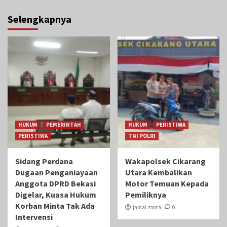
Selengkapnya
HUKUM
PEMERINTAH
HUKUM
PERISTIWA
PERISTIWA
TNI POLRI
Sidang Perdana
Wakapolsek Cikarang
Dugaan Penganiayaan
Utara Kembalikan
Anggota DPRD Bekasi
Motor Temuan Kepada
Digelar, Kuasa Hukum
Pemiliknya
Korban Minta Tak Ada
jamal zonta
0
Intervensi