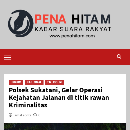
Skip
to
content
Primary
Menu
HUKUM
NASIONAL
TNI POLRI
Polsek Sukatani, Gelar Operasi
Kejahatan Jalanan di titik rawan
Kriminalitas
jamal zonta
0