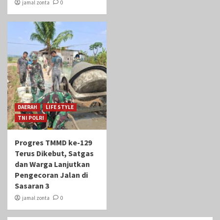
jamal zonta
0
DAERAH
LIFE STYLE
TNI POLRI
Progres TMMD ke-129
Terus Dikebut, Satgas
dan Warga Lanjutkan
Pengecoran Jalan di
Sasaran 3
jamal zonta
0