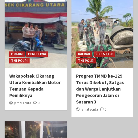
HUKUM
PERISTIWA
DAERAH
LIFE STYLE
TNI POLRI
TNI POLRI
Wakapolsek Cikarang
Progres TMMD ke-129
Utara Kembalikan Motor
Terus Dikebut, Satgas
Temuan Kepada
dan Warga Lanjutkan
Pemiliknya
Pengecoran Jalan di
Sasaran 3
jamal zonta
0
jamal zonta
0