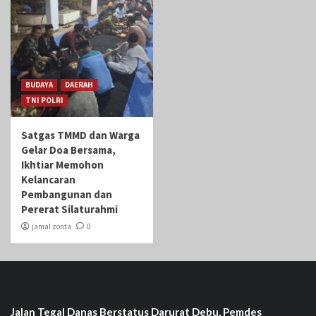
BUDAYA
DAERAH
TNI POLRI
Satgas TMMD dan Warga
Gelar Doa Bersama,
Ikhtiar Memohon
Kelancaran
Pembangunan dan
Pererat Silaturahmi
jamal zonta
0
Jalan Tegal Danas Berstatus Darurat Debu, Pemdes