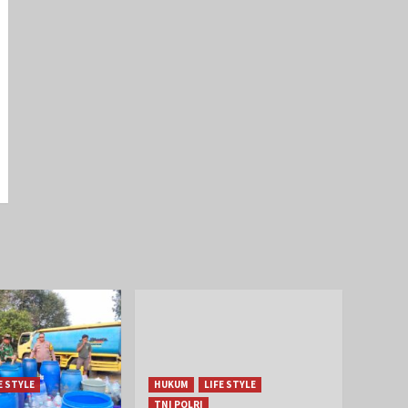
E STYLE
HUKUM
LIFE STYLE
TNI POLRI