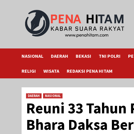
Skip
to
content
NASIONAL
DAERAH
BEKASI
TNI POLRI
PE
RELIGI
WISATA
REDAKSI PENA HITAM
DAERAH
NASIONAL
Reuni 33 Tahun 
Bhara Daksa Ber