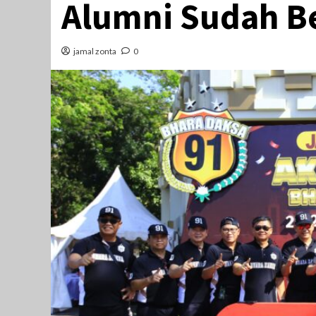
Alumni Sudah B
jamal zonta
0