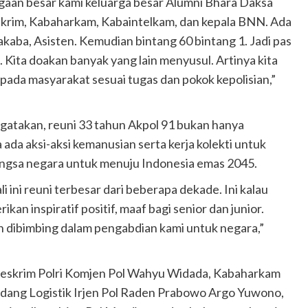
nggaan besar kami keluarga besar Alumni Bhara Daksa
skrim, Kabaharkam, Kabaintelkam, dan kepala BNN. Ada
akaba, Asisten. Kemudian bintang 60 bintang 1. Jadi pas
. Kita doakan banyak yang lain menyusul. Artinya kita
da masyarakat sesuai tugas dan pokok kepolisian,”
gatakan, reuni 33 tahun Akpol 91 bukan hanya
 ada aksi-aksi kemanusian serta kerja kolekti untuk
gsa negara untuk menuju Indonesia emas 2045.
 ini reuni terbesar dari beberapa dekade. Ini kalau
n inspiratif positif, maaf bagi senior dan junior.
 dibimbing dalam pengabdian kami untuk negara,”
reskrim Polri Komjen Pol Wahyu Widada, Kabaharkam
 Bidang Logistik Irjen Pol Raden Prabowo Argo Yuwono,