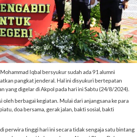
l Mohammad Iqbal bersyukur sudah ada 91 alumni
kan pangkat jenderal. Hal ini disyukuri bertepatan
yang digelar di Akpol pada hari ini Sabtu (24/8/2024).
i oleh berbagai kegiatan. Mulai dari anjangsana ke para
atu, doa bersama, gerak jalan, bakti sosial, bakti
i perwira tinggi hari ini secara tidak sengaja satu bintang