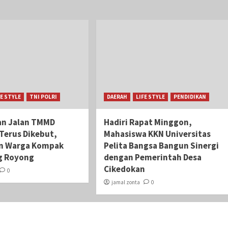
FE STYLE
TNI POLRI
DAERAH
LIFE STYLE
PENDIDIKAN
an Jalan TMMD
Hadiri Rapat Minggon,
 Terus Dikebut,
Mahasiswa KKN Universitas
an Warga Kompak
Pelita Bangsa Bangun Sinergi
g Royong
dengan Pemerintah Desa
Cikedokan
0
jamal zonta
0