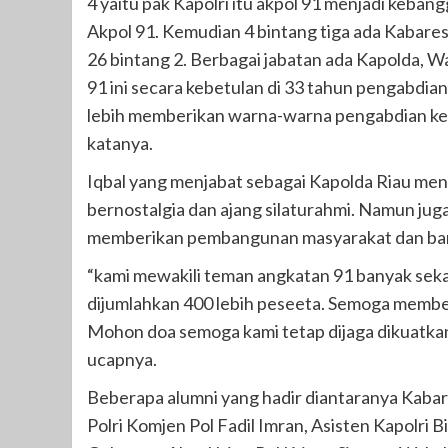
4 yaitu pak Kapolri itu akpol 91 menjadi keba
Akpol 91. Kemudian 4 bintang tiga ada Kabare
26 bintang 2. Berbagai jabatan ada Kapolda, W
91 ini secara kebetulan di 33 tahun pengabdian
lebih memberikan warna-warna pengabdian kepa
katanya.
Iqbal yang menjabat sebagai Kapolda Riau men
bernostalgia dan ajang silaturahmi. Namun juga
memberikan pembangunan masyarakat dan ban
“kami mewakili teman angkatan 91 banyak sekali
dijumlahkan 400 lebih peseeta. Semoga memberika
Mohon doa semoga kami tetap dijaga dikuatkan
ucapnya.
Beberapa alumni yang hadir diantaranya Kaba
Polri Komjen Pol Fadil Imran, Asisten Kapolri