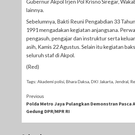
Gubernur Akpol Irjen Pol Krisno Siregar, Wak
lainnya.
Sebelumnya, Bakti Reuni Pengabdian 33 Tahu
1991 mengadakan kegiatan anjangsana. Perwa
pengasuh, pengajar dan instruktur serta kel
asih, Kamis 22 Agustus. Selain itu kegiatan b
seluruh staf di Akpol.
(Red)
Tags:
Akademi polisi
,
Bhara Daksa
,
DKI Jakarta
,
Jendral
,
Re
Continue
Previous
Polda Metro Jaya Pulangkan Demonstran Pasca Ak
Reading
Gedung DPR/MPR RI