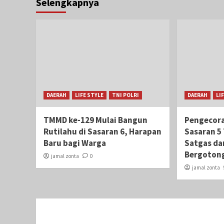
Selengkapnya
DAERAH
LIFE STYLE
TNI POLRI
DAERAH
LI
TMMD ke-129 Mulai Bangun
Pengecor
Rutilahu di Sasaran 6, Harapan
Sasaran 5
Baru bagi Warga
Satgas d
Bergoton
jamal zonta
0
jamal zonta