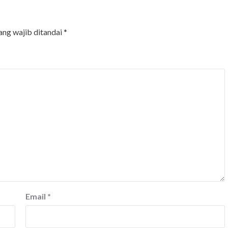
ang wajib ditandai
*
Email
*