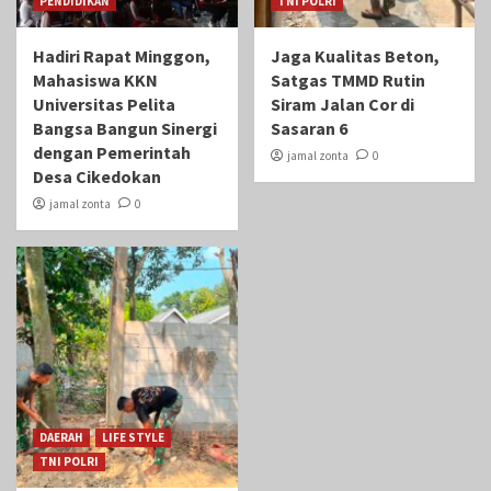
PENDIDIKAN
TNI POLRI
Hadiri Rapat Minggon,
Jaga Kualitas Beton,
Mahasiswa KKN
Satgas TMMD Rutin
Universitas Pelita
Siram Jalan Cor di
Bangsa Bangun Sinergi
Sasaran 6
dengan Pemerintah
jamal zonta
0
Desa Cikedokan
jamal zonta
0
DAERAH
LIFE STYLE
TNI POLRI