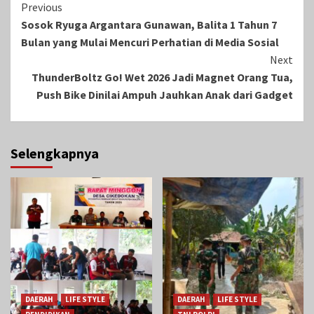
Continue
Previous
Sosok Ryuga Argantara Gunawan, Balita 1 Tahun 7
Reading
Bulan yang Mulai Mencuri Perhatian di Media Sosial
Next
ThunderBoltz Go! Wet 2026 Jadi Magnet Orang Tua,
Push Bike Dinilai Ampuh Jauhkan Anak dari Gadget
Selengkapnya
DAERAH
LIFE STYLE
DAERAH
LIFE STYLE