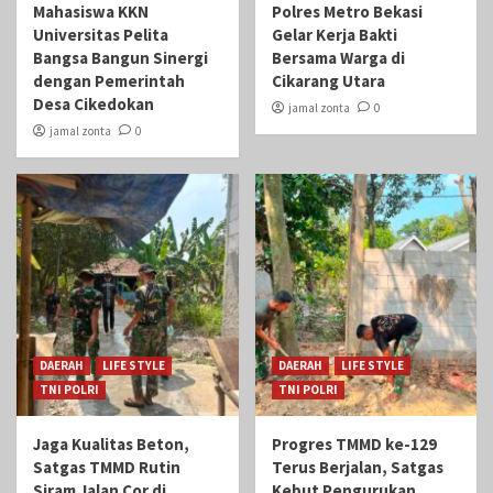
Mahasiswa KKN
Polres Metro Bekasi
Universitas Pelita
Gelar Kerja Bakti
Bangsa Bangun Sinergi
Bersama Warga di
dengan Pemerintah
Cikarang Utara
Desa Cikedokan
jamal zonta
0
jamal zonta
0
DAERAH
LIFE STYLE
DAERAH
LIFE STYLE
TNI POLRI
TNI POLRI
Jaga Kualitas Beton,
Progres TMMD ke-129
Satgas TMMD Rutin
Terus Berjalan, Satgas
Siram Jalan Cor di
Kebut Pengurukan