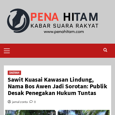
Skip
to
content
Primary
Menu
DAERAH
Sawit Kuasai Kawasan Lindung,
Nama Bos Awen Jadi Sorotan: Publik
Desak Penegakan Hukum Tuntas
jamal zonta
0