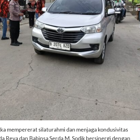
ka mempererat silaturahmi dan menjaga kondusivitas
da Reva dan Babinsa Serda M. Sodik bersinergi dengan