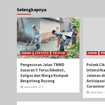
Selengkapnya
DAERAH
LIFE STYLE
TNI POLRI
HUKUM
PE
Pengecoran Jalan TMMD
Polsek Ci
Sasaran 5 Terus Dikebut,
Intensifk
Satgas dan Warga Kompak
Jalanan di
Bergotong Royong
Antisipas
Curanmor
jamal zonta
0
jamal zonta