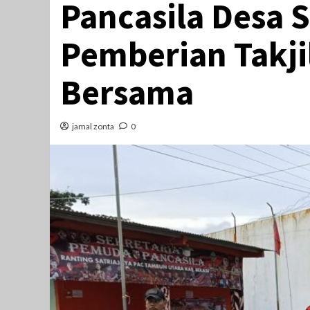
Pancasila Desa 
Pemberian Takji
Bersama
jamal zonta
0