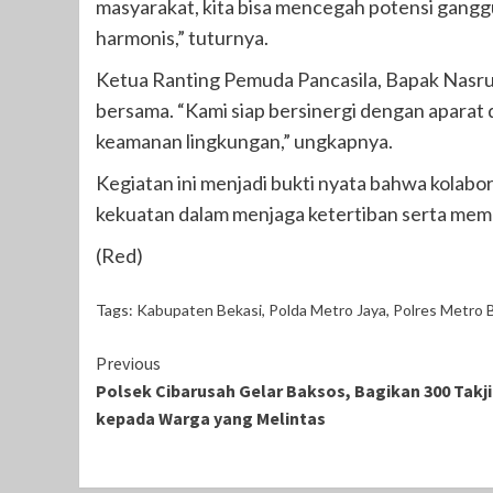
masyarakat, kita bisa mencegah potensi gang
harmonis,” tuturnya.
Ketua Ranting Pemuda Pancasila, Bapak Nasrul
bersama. “Kami siap bersinergi dengan apara
keamanan lingkungan,” ungkapnya.
Kegiatan ini menjadi bukti nyata bahwa kolabo
kekuatan dalam menjaga ketertiban serta mem
(Red)
Tags:
Kabupaten Bekasi
,
Polda Metro Jaya
,
Polres Metro 
Continue
Previous
Polsek Cibarusah Gelar Baksos, Bagikan 300 Takji
Reading
kepada Warga yang Melintas