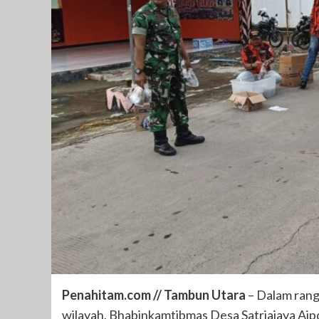
Penahitam.com // Tambun Utara
– Dalam rang
wilayah, Bhabinkamtibmas Desa Satriajaya Aip