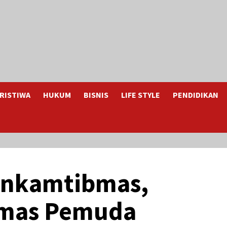
RISTIWA
HUKUM
BISNIS
LIFE STYLE
PENDIDIKAN
binkamtibmas,
rmas Pemuda