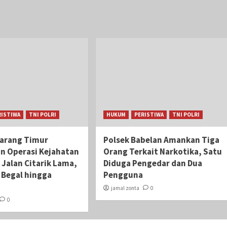
RISTIWA
TNI POLRI
HUKUM
PERISTIWA
TNI POLRI
karang Timur
Polsek Babelan Amankan Tiga
an Operasi Kejahatan
Orang Terkait Narkotika, Satu
 Jalan Citarik Lama,
Diduga Pengedar dan Dua
i Begal hingga
Pengguna
jamal zonta
0
0