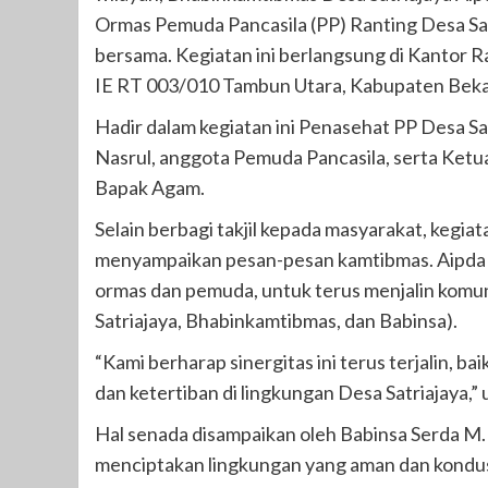
Ormas Pemuda Pancasila (PP) Ranting Desa Satr
bersama. Kegiatan ini berlangsung di Kantor 
IE RT 003/010 Tambun Utara, Kabupaten Bekas
Hadir dalam kegiatan ini Penasehat PP Desa S
Nasrul, anggota Pemuda Pancasila, serta Ket
Bapak Agam.
Selain berbagi takjil kepada masyarakat, kegi
menyampaikan pesan-pesan kamtibmas. Aipda 
ormas dan pemuda, untuk terus menjalin komun
Satriajaya, Bhabinkamtibmas, dan Babinsa).
“Kami berharap sinergitas ini terus terjalin, 
dan ketertiban di lingkungan Desa Satriajaya,” 
Hal senada disampaikan oleh Babinsa Serda M
menciptakan lingkungan yang aman dan kondusi