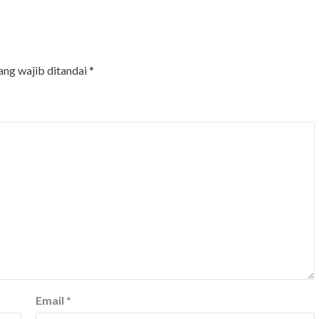
ang wajib ditandai
*
Email
*