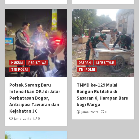
HUKUM
PERISTIWA
DAERAH
LIFE STYLE
TNI POLRI
TNI POLRI
Polsek Serang Baru
TMMD ke-129 Mulai
Intensifkan OKJ di Jalur
Bangun Rutilahu di
Perbatasan Bogor,
Sasaran 6, Harapan Baru
Antisipasi Tawuran dan
bagi Warga
Kejahatan 3C
jamal zonta
0
jamal zonta
0