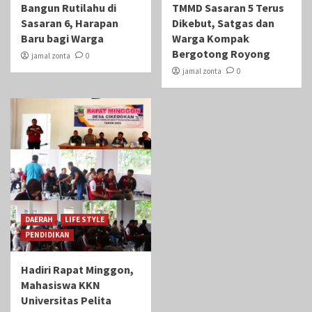
Bangun Rutilahu di
TMMD Sasaran 5 Terus
Sasaran 6, Harapan
Dikebut, Satgas dan
Baru bagi Warga
Warga Kompak
Bergotong Royong
jamal zonta
0
jamal zonta
0
DAERAH
LIFE STYLE
PENDIDIKAN
Hadiri Rapat Minggon,
Mahasiswa KKN
Universitas Pelita