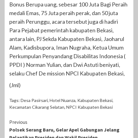
Bonus Berupa uang, sebesar 100 Juta Bagi Peraih
medali Emas, 75 Juta peraih perak, dan 50 juta
peraih Perunggu, acara tersebut juga di hadiri
Para Pejabat pemerintah kabupaten Bekasi,
antara lain, PJ Sekda Kabupaten Bekasi, Jaoharul
Alam, Kadisbupora, Iman Nugraha, Ketua Umum
Perkumpulan Penyandang Disabilitas Indonesia (
PPDI ) Norman Yulian, dan Dwi Astuti beniyati,
selaku Chef De mission NPCI Kabupaten Bekasi,
(Jml)
Tags:
Desa Pasirsari
,
Hotel Nuanza
,
Kabupaten Bekasi
,
Kecamatan Cikarang Selatan
,
NPCI Kabupaten Bekasi
Continue
Previous
Polsek Serang Baru, Gelar Apel Gabungan Jelang
Reading
Pelantikan Presiden dan Wakil Presiden