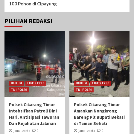
100 Pohon di Cipayung
PILIHAN REDAKSI
HUKUM
LIFE STYLE
HUKUM
LIFE STYLE
TNI POLRI
TNI POLRI
Polsek Cikarang Timur
Polsek Cikarang Timur
Intebsifkan Patroli Dini
Amankan Nongkrong
Hari, Antisipasi Tawuran
Bareng Plt Bupati Bekasi
Dan Kejahatan Jalanan
di Taman Sehati‎
jamal zonta
0
jamal zonta
0