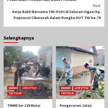
Next
Kerja Bakti Bersama TNI-Polri di Saluran Irigasi Kp.
Poponcol Cibarusah dalam Rangka HUT TNI ke-79
Selengkapnya
DAERAH
LIFE STYLE
DAERAH
LIFE STYLE
TNI POLRI
TNI POLRI
TMMD ke-129 Mulai
Pengecoran Jalan