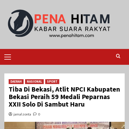
Skip
to
content
Primary
Menu
DAERAH
NASIONAL
SPORT
Tiba Di Bekasi, Atlit NPCI Kabupaten
Bekasi Peraih 59 Medali Peparnas
XXII Solo Di Sambut Haru
jamal zonta
0