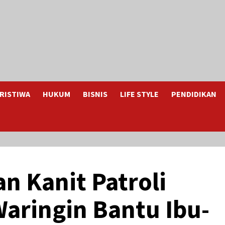
RISTIWA
HUKUM
BISNIS
LIFE STYLE
PENDIDIKAN
n Kanit Patroli
aringin Bantu Ibu-