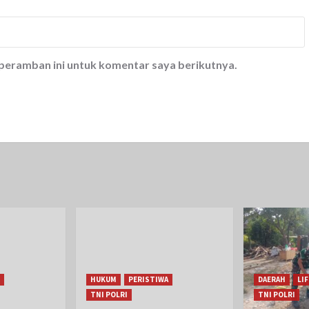
 peramban ini untuk komentar saya berikutnya.
HUKUM
PERISTIWA
DAERAH
LI
TNI POLRI
TNI POLRI