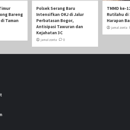
Timur
Polsek Serang Baru
TMMD ke-12
ong Bareng
Intensifkan OKJ di Jalur
Rutilahu di
i di Taman
Perbatasan Bogor,
Harapan Ba
Antisipasi Tawuran dan
jamal zonta
Kejahatan 3C
jamal zonta
0
t
an