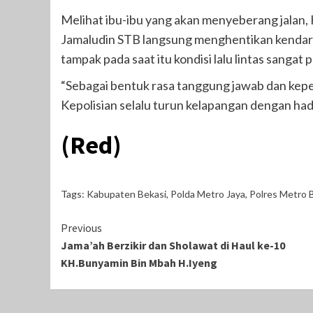
Melihat ibu-ibu yang akan menyeberang jalan,
Jamaludin STB langsung menghentikan kendar
tampak pada saat itu kondisi lalu lintas sangat
“Sebagai bentuk rasa tanggung jawab dan kepe
Kepolisian selalu turun kelapangan dengan hadi
(Red)
Tags:
Kabupaten Bekasi
,
Polda Metro Jaya
,
Polres Metro 
Continue
Previous
Jama’ah Berzikir dan Sholawat di Haul ke-10
Reading
KH.Bunyamin Bin Mbah H.Iyeng