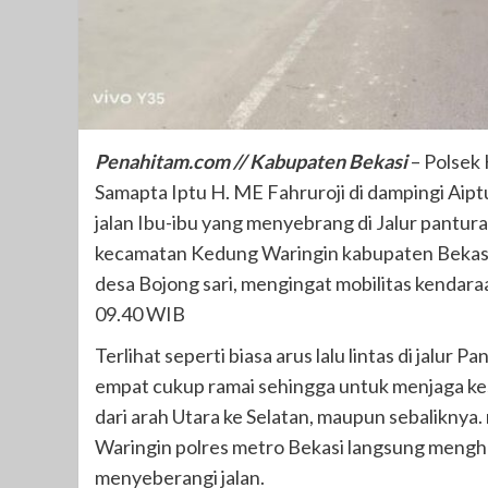
Penahitam.com // Kabupaten Bekasi
– Polsek 
Samapta Iptu H. ME Fahruroji di dampingi A
jalan Ibu-ibu yang menyebrang di Jalur pantur
kecamatan Kedung Waringin kabupaten Bekasi,
desa Bojong sari, mengingat mobilitas kendara
09.40 WIB
Terlihat seperti biasa arus lalu lintas di jalu
empat cukup ramai sehingga untuk menjaga k
dari arah Utara ke Selatan, maupun sebaliknya
Waringin polres metro Bekasi langsung meng
menyeberangi jalan.