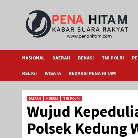
Skip
to
content
NASIONAL
DAERAH
BEKASI
TNI POLRI
PE
RELIGI
WISATA
REDAKSI PENA HITAM
DAERAH
HUKUM
TNI POLRI
Wujud Kepedulia
Polsek Kedung W