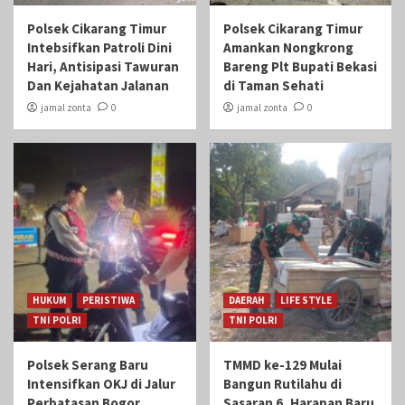
Polsek Cikarang Timur
Polsek Cikarang Timur
Intebsifkan Patroli Dini
Amankan Nongkrong
Hari, Antisipasi Tawuran
Bareng Plt Bupati Bekasi
Dan Kejahatan Jalanan
di Taman Sehati‎
jamal zonta
0
jamal zonta
0
HUKUM
PERISTIWA
DAERAH
LIFE STYLE
TNI POLRI
TNI POLRI
Polsek Serang Baru
TMMD ke-129 Mulai
Intensifkan OKJ di Jalur
Bangun Rutilahu di
Perbatasan Bogor,
Sasaran 6, Harapan Baru