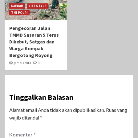
DAERAH
LIFE STYLE
TNI POLRI
Pengecoran Jalan
TMMD Sasaran 5 Terus
Dikebut, Satgas dan
Warga Kompak
Bergotong Royong
jamal zonta
0
Tinggalkan Balasan
Alamat email Anda tidak akan dipublikasikan.
Ruas yang
wajib ditandai
*
Komentar
*