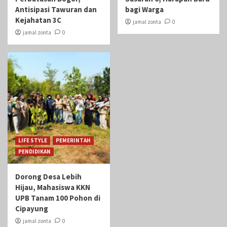
Antisipasi Tawuran dan
bagi Warga
Kejahatan 3C
jamal zonta
0
jamal zonta
0
LIFE STYLE
PEMERINTAH
PENDIDIKAN
Dorong Desa Lebih
Hijau, Mahasiswa KKN
UPB Tanam 100 Pohon di
Cipayung
jamal zonta
0