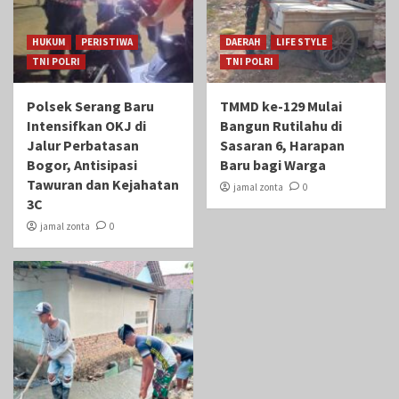
HUKUM
PERISTIWA
DAERAH
LIFE STYLE
TNI POLRI
TNI POLRI
Polsek Serang Baru
TMMD ke-129 Mulai
Intensifkan OKJ di
Bangun Rutilahu di
Jalur Perbatasan
Sasaran 6, Harapan
Bogor, Antisipasi
Baru bagi Warga
Tawuran dan Kejahatan
jamal zonta
0
3C
jamal zonta
0