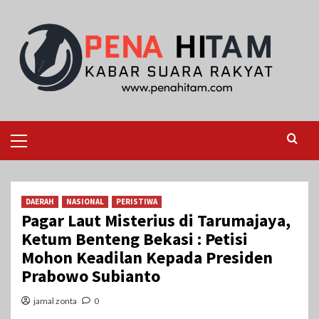
Skip
to
content
Primary
Menu
DAERAH
NASIONAL
PERISTIWA
Pagar Laut Misterius di Tarumajaya,
Ketum Benteng Bekasi : Petisi
Mohon Keadilan Kepada Presiden
Prabowo Subianto
jamal zonta
0