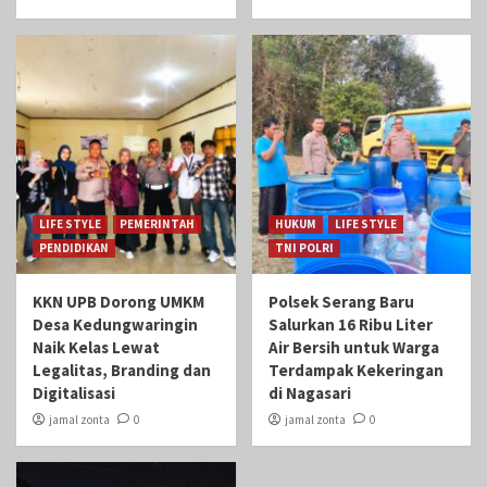
LIFE STYLE
PEMERINTAH
HUKUM
LIFE STYLE
PENDIDIKAN
TNI POLRI
KKN UPB Dorong UMKM
Polsek Serang Baru
Desa Kedungwaringin
Salurkan 16 Ribu Liter
Naik Kelas Lewat
Air Bersih untuk Warga
Legalitas, Branding dan
Terdampak Kekeringan
Digitalisasi
di Nagasari
jamal zonta
0
jamal zonta
0