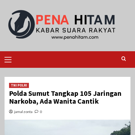
Skip
to
content
Primary
Menu
TNI POLRI
Polda Sumut Tangkap 105 Jaringan
Narkoba, Ada Wanita Cantik
jamal zonta
0