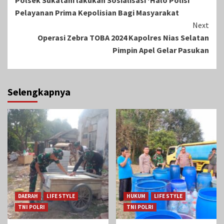
Reading
Pelayanan Prima Kepolisian Bagi Masyarakat
Next
Operasi Zebra TOBA 2024 Kapolres Nias Selatan
Pimpin Apel Gelar Pasukan
Selengkapnya
DAERAH
LIFE STYLE
HUKUM
LIFE STYLE
TNI POLRI
TNI POLRI