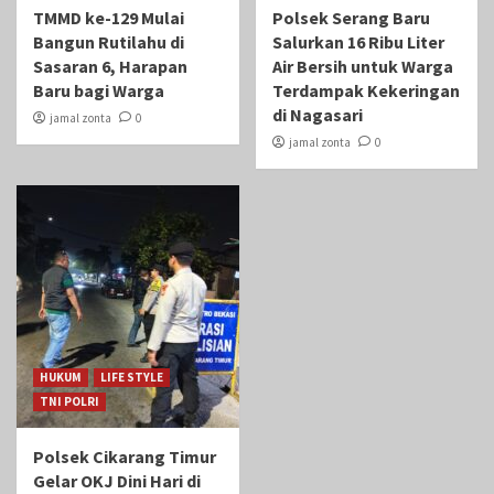
TMMD ke-129 Mulai
Polsek Serang Baru
Bangun Rutilahu di
Salurkan 16 Ribu Liter
Sasaran 6, Harapan
Air Bersih untuk Warga
Baru bagi Warga
Terdampak Kekeringan
di Nagasari
jamal zonta
0
jamal zonta
0
HUKUM
LIFE STYLE
TNI POLRI
Polsek Cikarang Timur
Gelar OKJ Dini Hari di