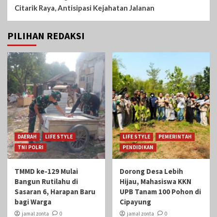
Citarik Raya, Antisipasi Kejahatan Jalanan
PILIHAN REDAKSI
DAERAH
LIFE STYLE
LIFE STYLE
PEMERINTAH
TNI POLRI
PENDIDIKAN
TMMD ke-129 Mulai
Dorong Desa Lebih
Bangun Rutilahu di
Hijau, Mahasiswa KKN
Sasaran 6, Harapan Baru
UPB Tanam 100 Pohon di
bagi Warga
Cipayung
jamal zonta
0
jamal zonta
0