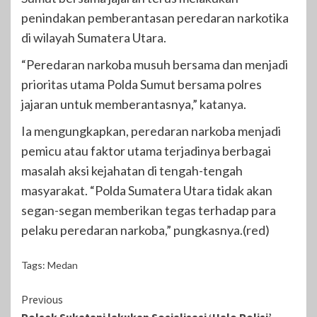
penindakan pemberantasan peredaran narkotika
di wilayah Sumatera Utara.
“Peredaran narkoba musuh bersama dan menjadi
prioritas utama Polda Sumut bersama polres
jajaran untuk memberantasnya,” katanya.
Ia mengungkapkan, peredaran narkoba menjadi
pemicu atau faktor utama terjadinya berbagai
masalah aksi kejahatan di tengah-tengah
masyarakat. “Polda Sumatera Utara tidak akan
segan-segan memberikan tegas terhadap para
pelaku peredaran narkoba,” pungkasnya.(red)
Tags:
Medan
Continue
Previous
Polsek Sukatani lakukan Sosialisasi ‘Halo Polisi’