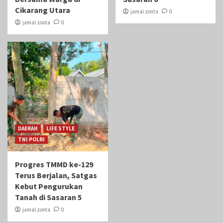
Cikarang Utara
jamal zonta
0
jamal zonta
0
DAERAH
LIFE STYLE
TNI POLRI
Progres TMMD ke-129
Terus Berjalan, Satgas
Kebut Pengurukan
Tanah di Sasaran 5
jamal zonta
0