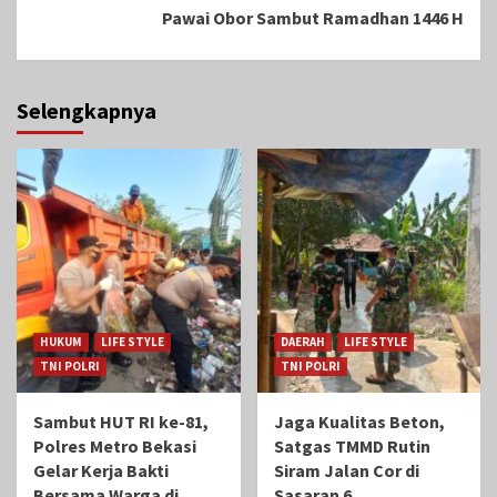
Pawai Obor Sambut Ramadhan 1446 H
Selengkapnya
HUKUM
LIFE STYLE
DAERAH
LIFE STYLE
TNI POLRI
TNI POLRI
Sambut HUT RI ke-81,
Jaga Kualitas Beton,
Polres Metro Bekasi
Satgas TMMD Rutin
Gelar Kerja Bakti
Siram Jalan Cor di
Bersama Warga di
Sasaran 6