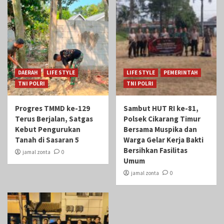
DAERAH
LIFE STYLE
LIFE STYLE
PEMERINTAH
TNI POLRI
TNI POLRI
Progres TMMD ke-129
Sambut HUT RI ke-81,
Terus Berjalan, Satgas
Polsek Cikarang Timur
Kebut Pengurukan
Bersama Muspika dan
Tanah di Sasaran 5
Warga Gelar Kerja Bakti
Bersihkan Fasilitas
jamal zonta
0
Umum
jamal zonta
0