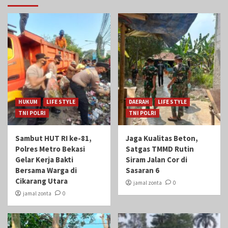
HUKUM
LIFE STYLE
DAERAH
LIFE STYLE
TNI POLRI
TNI POLRI
Sambut HUT RI ke-81,
Jaga Kualitas Beton,
Polres Metro Bekasi
Satgas TMMD Rutin
Gelar Kerja Bakti
Siram Jalan Cor di
Bersama Warga di
Sasaran 6
Cikarang Utara
jamal zonta
0
jamal zonta
0