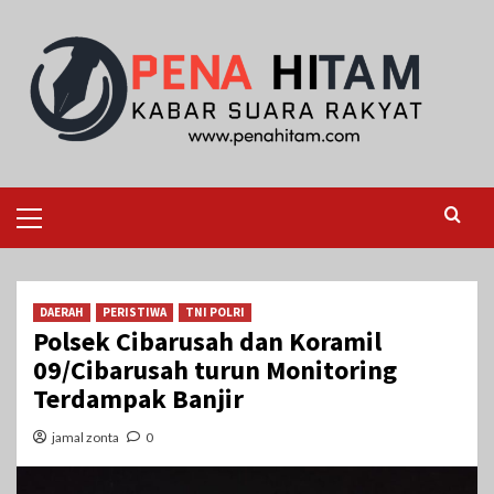
Skip
to
content
Primary
Menu
DAERAH
PERISTIWA
TNI POLRI
Polsek Cibarusah dan Koramil
09/Cibarusah turun Monitoring
Terdampak Banjir
jamal zonta
0