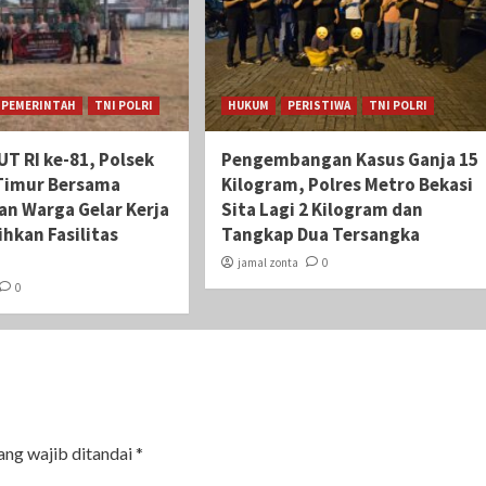
PEMERINTAH
TNI POLRI
HUKUM
PERISTIWA
TNI POLRI
T RI ke-81, Polsek
Pengembangan Kasus Ganja 15
Timur Bersama
Kilogram, Polres Metro Bekasi
an Warga Gelar Kerja
Sita Lagi 2 Kilogram dan
ihkan Fasilitas
Tangkap Dua Tersangka
jamal zonta
0
0
ang wajib ditandai
*