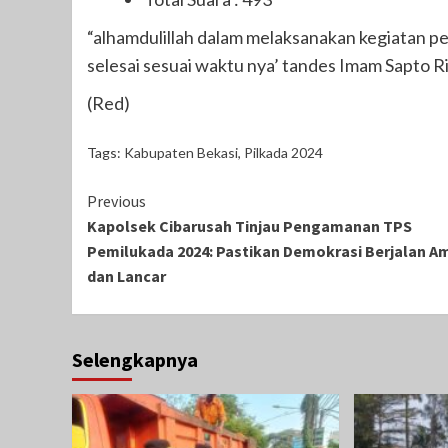
“alhamdulillah dalam melaksanakan kegiatan p
selesai sesuai waktu nya’ tandes Imam Sapto Ri
(Red)
Tags:
Kabupaten Bekasi
,
Pilkada 2024
Continue
Previous
Kapolsek Cibarusah Tinjau Pengamanan TPS
Reading
Pemilukada 2024: Pastikan Demokrasi Berjalan A
dan Lancar
Selengkapnya