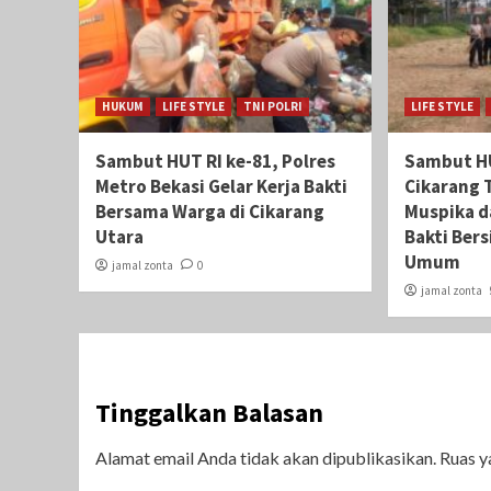
HUKUM
LIFE STYLE
TNI POLRI
LIFE STYLE
Sambut HUT RI ke-81, Polres
Sambut HU
Metro Bekasi Gelar Kerja Bakti
Cikarang 
Bersama Warga di Cikarang
Muspika d
Utara
Bakti Bers
Umum
jamal zonta
0
jamal zonta
Tinggalkan Balasan
Alamat email Anda tidak akan dipublikasikan.
Ruas y