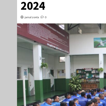
2024
jamal zonta
0