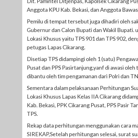
Dit. Pamintel Ditjenpas, Kapolsek Cikarang Pu
Anggota KPU Kab. Bekasi, dan Anggota Bawasl
Pemilu di tempat tersebut juga dihadiri oleh s
Gubernur dan Calon Bupati dan Wakil Bupati. u
Lokasi Khusus yaitu TPS 901 dan TPS 902, d
petugas Lapas Cikarang.
Disetiap TPS didampingi oleh 1 (satu) Penga
Pusat dan PPS Pasirtanjung,yanf di awasi oleh
dibantu oleh tim pengamanan dari Polri dan TN
Sementara dalam pelaksanaan Perhitungan Sua
Lokasi Khusus Lapas Kelas IIA Cikarang didamp
Kab. Bekasi, PPK Cikarang Pusat, PPS Pasir Ta
TPS.
Rekap data perhitungan menggunakan cara man
SIREKAP,Setelah perhitungan selesai, surat sua