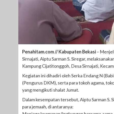
Penahitam.com // Kabupaten Bekasi
– Menjel
Sirnajati, Aiptu Sarman S. Siregar, melaksanaka
Kampung Cijatitonggoh, Desa Sirnajati, Kecama
Kegiatan ini dihadiri oleh Serka Endang N (Bab
(Pengurus DKM), serta para tokoh agama, toko
yang mengikuti shalat Jumat.
Dalam kesempatan tersebut, Aiptu Sarman S.
para jemaah, di antaranya:
Menjaga keamanan lingkungan bersama-sama, 