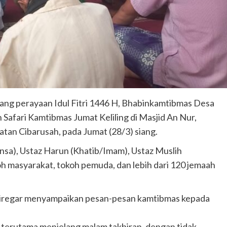
ang perayaan Idul Fitri 1446 H, Bhabinkamtibmas Desa
n Safari Kamtibmas Jumat Keliling di Masjid An Nur,
tan Cibarusah, pada Jumat (28/3) siang.
insa), Ustaz Harun (Khatib/Imam), Ustaz Muslih
h masyarakat, tokoh pemuda, dan lebih dari 120 jemaah
 Siregar menyampaikan pesan-pesan kamtibmas kepada
terutama menjelang malam takbiran, dengan tidak