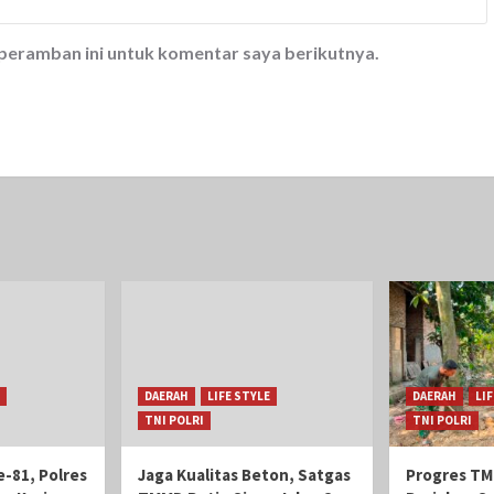
 peramban ini untuk komentar saya berikutnya.
DAERAH
LIFE STYLE
DAERAH
LI
TNI POLRI
TNI POLRI
-81, Polres
Jaga Kualitas Beton, Satgas
Progres TM