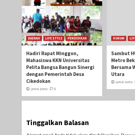
DAERAH
LIFE STYLE
PENDIDIKAN
HUKUM
LIF
Hadiri Rapat Minggon,
Sambut HU
Mahasiswa KKN Universitas
Metro Beka
Pelita Bangsa Bangun Sinergi
Bersama W
dengan Pemerintah Desa
Utara
Cikedokan
jamal zonta
jamal zonta
0
Tinggalkan Balasan
Alamat email Anda tidak akan dipublikasikan.
Ruas y