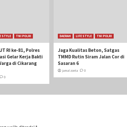
E STYLE
TNI POLRI
DAERAH
LIFE STYLE
TNI POLRI
T RI ke-81, Polres
Jaga Kualitas Beton, Satgas
si Gelar Kerja Bakti
TMMD Rutin Siram Jalan Cor di
arga di Cikarang
Sasaran 6
jamal zonta
0
0
ang wajib ditandai
*